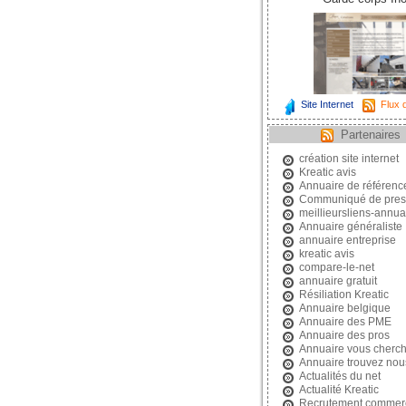
Site Internet
Flux d
Partenaires
création site internet
Kreatic avis
Annuaire de référen
Communiqué de pres
meillieursliens-annuai
Annuaire généraliste
annuaire entreprise
kreatic avis
compare-le-net
annuaire gratuit
Résiliation Kreatic
Annuaire belgique
Annuaire des PME
Annuaire des pros
Annuaire vous cherc
Annuaire trouvez nou
Actualités du net
Actualité Kreatic
Recrutement commerc