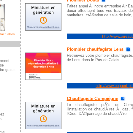
Faites appel Ã notre entreprise Air E
douai effectuent tous vos travaux d
sanitaires, crÃ©ation de salle de bain,
'actualités
http://www.aireaub
Plombier chauffagiste Lens
Retrouvez votre plombier chauffagiste
de Lens dans le Pas-de-Calais
cement
se
re-gratuit
http://www.bogaert-pl
Chauffagiste Compiègne
Le chauffagiste prÃ¨s de Com
l'installation de chaudiÃ¨res Ã gaz, 
l'Oise. DÃ©pannage de chaudiÃ¨re
hez
s
ial