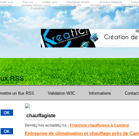
reatic avis
Flux rss
kreatic avis
Résiliation Kreatic
Annuaire belgique
Annua
 cherchez
Annuaire trouvez nous
Actualités du net
Actualité Kreatic
Recrutement 
Consulting
Commercial nord
KREATIC avis
flux RSS
mettre un flux RSS
Validation W3C
Informations
Contact
chauffagiste
Derniï¿½re actualitï¿½s :
Frigoriste chauffagiste à Cambrai
Entreprise de climatisation et chauffage près de Cam