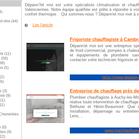
Dépann?et moi est votre spécialiste climatisation et chau
Valenciennes. Notre équipe qualifiée est prête à répondre à v
4)
confort thermique. Qui sommes-nous ? Dépann'et moi met à vo
et vins
(44)
Lire l'article
Frigoriste chauffagiste à Cambr
Dépann'et moi est une entreprise spéc
de froid commercial, pompes à chaleur,
le
(11)
et équipements de plomberie sani
s
(56)
contacter votre technicien frigoriste e
88)
es
(5)
https://www.depann-e
(2)
6)
Entreprise de chauffage près d
e
(3)
rie
(9)
Plombier chauffagiste à Auchy-les-Mi
(1)
réalise toute intervention de chauffag
11)
Béthune et Hénin-Beaumont. Que v
installation, dépannage ou entreti
 Cheminées
Lens,...
e
(0)
www.matchauffserv
ideo
(9)
22)