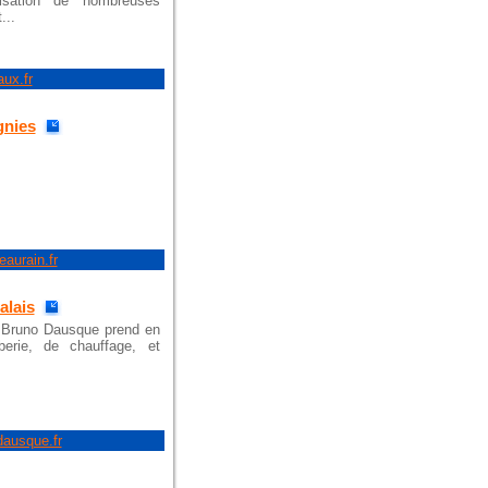
isation de nombreuses
...
aux.fr
gnies
eaurain.fr
alais
, Bruno Dausque prend en
erie, de chauffage, et
dausque.fr