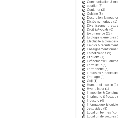
Communication & mar
courtier
(3)
Couturier
(3)
Cuisine
(8)
Décoration & meuble
Dictée numérique
(1)
Divertissement, jeux et
Droit & Avocats
(6)
E-commerce
(23)
Ecologie & énergies
(
Electricité & plomberi
Emploi & recrutement
Enseignement format
Esthéticienne
(9)
Etiquette
(1)
Evénementiel - anima
Ferrailleur
(5)
Ferronnerie
(5)
Fleuristes & horticult
Fromage
(3)
Goji
(1)
Humour et insolite
(1)
Hypnotiseur
(1)
Immobilier & Construc
Imprimerie & flocage
(
Industrie
(4)
Informatique & logicie
Jeux vidéo
(8)
Location bennes / con
Location de voitures
(