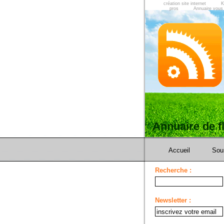
création site internet
K
pros
Annuaire vous
Annuaire de 
Accueil
Sou
Recherche :
Newsletter :