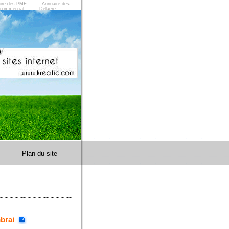
ire des PME
Annuaire des
commercial
Delaere
Plan du site
brai