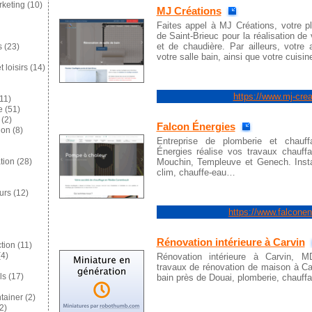
keting
(10)
MJ Créations
Faites appel à MJ Créations, votre p
de Saint-Brieuc pour la réalisation de
et de chaudière. Par ailleurs, votre a
s
(23)
votre salle bain, ainsi que votre cuisi
 loisirs
(14)
https://www.mj-crea
11)
e
(51)
(2)
Falcon Énergies
ion
(8)
Entreprise de plomberie et chauf
Énergies réalise vos travaux chauff
Mouchin, Templeuve et Genech. Insta
tion
(28)
clim, chauffe-eau…
eurs
(12)
https://www.falconen
Rénovation intérieure à Carvin
tion
(11)
Rénovation intérieure à Carvin, M
4)
travaux de rénovation de maison à Car
bain près de Douai, plomberie, chauffage
ls
(17)
tainer
(2)
2)