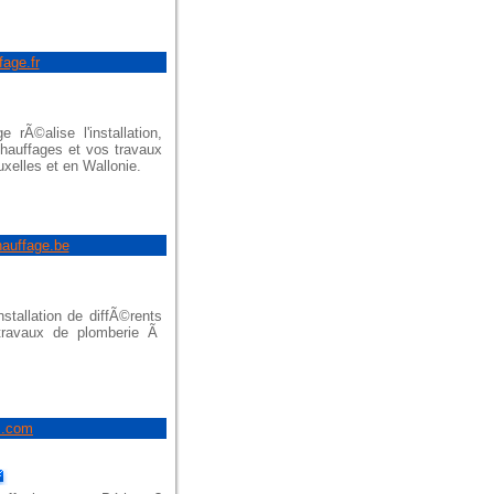
fage.fr
 rÃ©alise l'installation,
chauffages et vos travaux
xelles et en Wallonie.
hauffage.be
stallation de diffÃ©rents
travaux de plomberie Ã
s.com