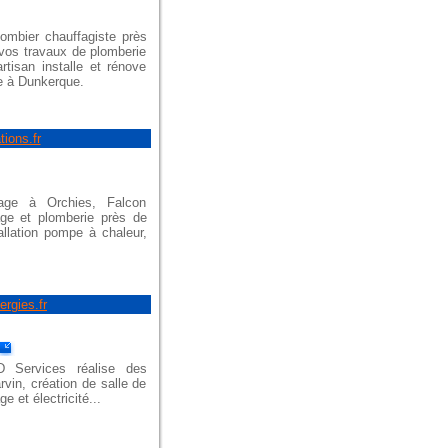
lombier chauffagiste près
 vos travaux de plomberie
rtisan installe et rénove
ne à Dunkerque.
tions.fr
fage à Orchies, Falcon
age et plomberie près de
llation pompe à chaleur,
ergies.fr
D Services réalise des
vin, création de salle de
 et électricité...