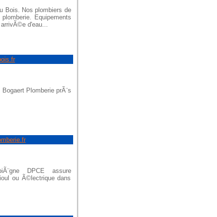
au Bois. Nos plombiers de
e plomberie. Equipements
 arrivÃ©e d'eau...
ois.fr
, Bogaert Plomberie prÃ¨s
omberie.fr
piÃ¨gne DPCE assure
fioul ou Ã©lectrique dans