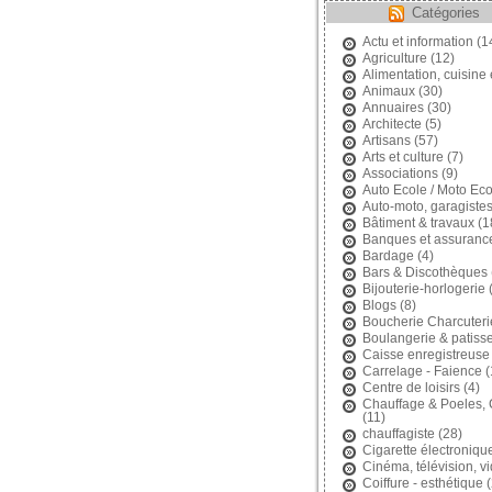
Catégories
Actu et information
(1
Agriculture
(12)
Alimentation, cuisine 
Animaux
(30)
Annuaires
(30)
Architecte
(5)
Artisans
(57)
Arts et culture
(7)
Associations
(9)
Auto Ecole / Moto Eco
Auto-moto, garagiste
Bâtiment & travaux
(1
Banques et assuranc
Bardage
(4)
Bars & Discothèques
Bijouterie-horlogerie
(
Blogs
(8)
Boucherie Charcuteri
Boulangerie & patisse
Caisse enregistreuse
Carrelage - Faience
(
Centre de loisirs
(4)
Chauffage & Poeles,
(11)
chauffagiste
(28)
Cigarette électroniqu
Cinéma, télévision, v
Coiffure - esthétique
(