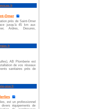
rvices.fr
int-Omer
sation près de Saint-Omer
ace jusqu’à 45 km aux
mer, Ardres, Desures,
gies.fr
ulles), AB Plomberie est
nstallation de vos réseaux
ents sanitaires près de
ie-oise.fr
erlies
ies, est un professionnel
 de divers équipements de