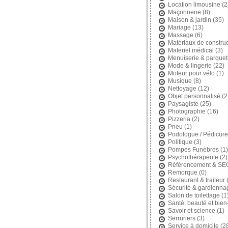
Location limousine
(2
Maçonnerie
(8)
Maison & jardin
(35)
Mariage
(13)
Massage
(6)
Matériaux de construc
Materiel médical
(3)
Menuiserie & parquet
Mode & lingerie
(22)
Moteur pour vélo
(1)
Musique
(8)
Nettoyage
(12)
Objet personnalisé
(2
Paysagiste
(25)
Photographie
(16)
Pizzeria
(2)
Pneu
(1)
Podologue / Pédicure
Politique
(3)
Pompes Funèbres
(1)
Psychothérapeute
(2)
Référencement & SE
Remorque
(0)
Restaurant & traiteur
(
Sécurité & gardienna
Salon de toilettage
(1
Santé, beauté et bien
Savoir et science
(1)
Serruriers
(3)
Service à domicile
(2