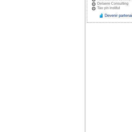
Delaere Consulting
Tao yin institut
Devenir partena