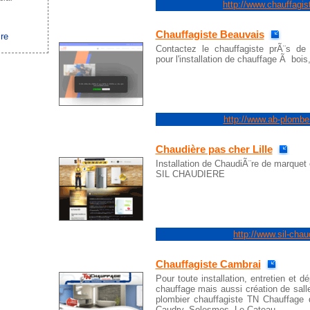
http://www.chauffagis
Chauffagiste Beauvais
ire
Contactez le chauffagiste prÃ¨s d
pour l'installation de chauffage Ã bois,
http://www.ab-plomber
Chaudière pas cher Lille
Installation de ChaudiÃ¨re de marquet 
SIL CHAUDIERE
http://www.sil-chaud
Chauffagiste Cambrai
Pour toute installation, entretien et 
chauffage mais aussi création de salle
plombier chauffagiste TN Chauffage 
Caudry, Solesmes, Le Cateau...