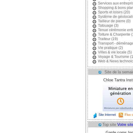
Services aux entrepri
Shopping & bons pla
Sports et loisirs
(20)
Système de géolocali
Tailleur de pierre
(0)
Tatouage
(3)
Tenue cérémonie enf
Toiture & Charpente
(
Traiteur
(19)
Transport - déménag
Vie pratique
(2)
Villes & vie locale
(5)
Voyage & Tourisme
(1
Web & News technolo
Site de la semai
Chloe Tantra Insti
Site Internet
Flux d
Top site
Votre site
Garde corps In