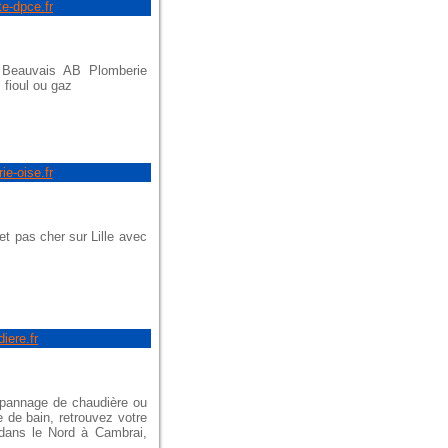
te-dpce.fr
e Beauvais AB Plomberie
 fioul ou gaz
ie-oise.fr
et pas cher sur Lille avec
iere.fr
dépannage de chaudière ou
 de bain, retrouvez votre
dans le Nord à Cambrai,