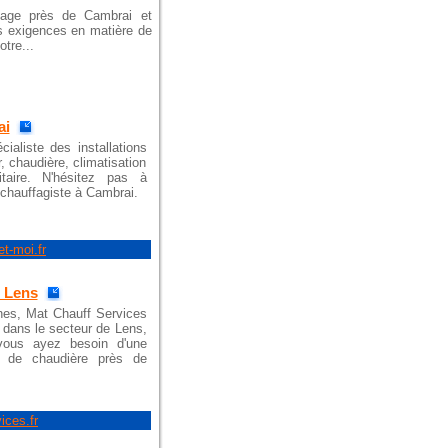
ffage près de Cambrai et
os exigences en matière de
tre...
ai
ialiste des installations
 chaudière, climatisation
taire. N'hésitez pas à
t chauffagiste à Cambrai.
t-moi.fr
e Lens
nes, Mat Chauff Services
e dans le secteur de Lens,
ous ayez besoin d'une
en de chaudière près de
ices.fr