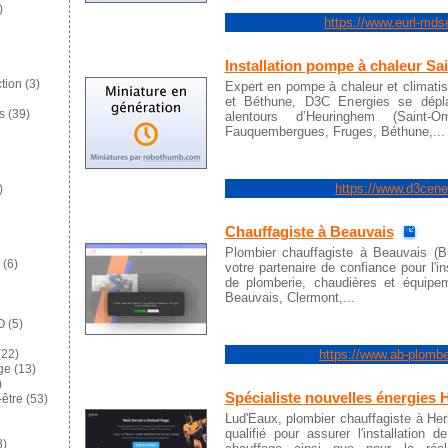
)
https://www.eurl-mdse
Installation pompe à chaleur Sa
tion
(3)
Expert en pompe à chaleur et climati
et Béthune, D3C Energies se dépl
s
(39)
alentours d’Heuringhem (Saint-O
Fauquembergues, Fruges, Béthune,...
https://www.d3cener
)
Chauffagiste à Beauvais
Plombier chauffagiste à Beauvais (B
(6)
votre partenaire de confiance pour l'i
de plomberie, chaudières et équipem
Beauvais, Clermont,...
O
(5)
https://www.ab-plomber
22)
ge
(13)
)
Spécialiste nouvelles énergies H
-être
(53)
Lud'Eaux, plombier chauffagiste à Herl
qualifié pour assurer l'installation
8)