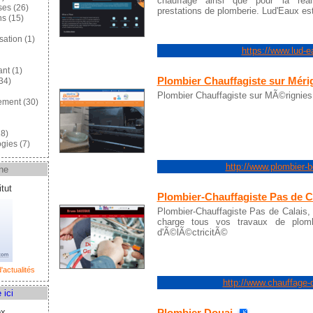
chauffage ainsi que pour la réal
ses
(26)
prestations de plomberie. Lud'Eaux est
ns
(15)
sation
(1)
https://www.lud-e
ant
(1)
Plombier Chauffagiste sur Méri
34)
Plombier Chauffagiste sur MÃ©rignies
ement
(30)
8)
gies
(7)
http://www.plombier-b
ne
tut
Plombier-Chauffagiste Pas de C
Plombier-Chauffagiste Pas de Calais
charge tous vos travaux de plomb
d'Ã©lÃ©ctricitÃ©
'actualités
http://www.chauffage-
 ici
Plombier Douai
ox