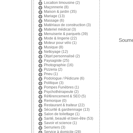
Location limousine
(2)
Maçonnerie
(8)
Maison & jardin
(35)
Mariage
(13)
Massage
(6)
Matériaux de construction
(3)
Materiel médical
(3)
Menuiserie & parquets
(39)
Mode & lingerie
(22)
Soumet
Moteur pour vélo
(1)
Musique
(8)
Nettoyage
(12)
Objet personnalisé
(2)
Paysagiste
(25)
Photographie
(16)
Pizzeria
(2)
Pneu
(1)
Podologue / Pédicure
(6)
Politique
(3)
Pompes Funèbres
(1)
Psychothérapeute
(2)
Référencement & SEO
(5)
Remorque
(0)
Restaurant & traiteur
(22)
Sécurité & gardiennage
(13)
Salon de toilettage
(1)
Santé, beauté et bien-être
(53)
Savoir et science
(1)
Serruriers
(3)
Service à domicile
(28)