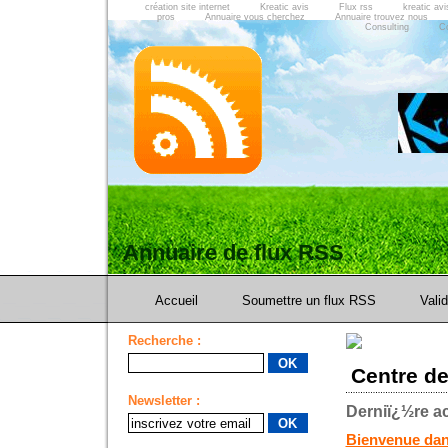
création site internet
Kreatic avis
Flux rss
kreatic avi
pros
Annuaire vous cherchez
Annuaire trouvez nous
Consulting
C
Annuaire de flux RSS
Accueil
Soumettre un flux RSS
Vali
Recherche :
Centre de
Newsletter :
Derniï¿½re ac
Bienvenue dans