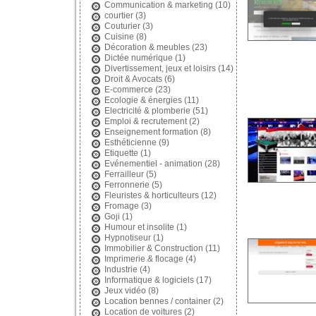
Communication & marketing
(10)
courtier
(3)
Couturier
(3)
Cuisine
(8)
Décoration & meubles
(23)
Dictée numérique
(1)
Divertissement, jeux et loisirs
(14)
Droit & Avocats
(6)
E-commerce
(23)
Ecologie & énergies
(11)
Electricité & plomberie
(51)
Emploi & recrutement
(2)
Enseignement formation
(8)
Esthéticienne
(9)
Etiquette
(1)
Evénementiel - animation
(28)
Ferrailleur
(5)
Ferronnerie
(5)
Fleuristes & horticulteurs
(12)
Fromage
(3)
Goji
(1)
Humour et insolite
(1)
Hypnotiseur
(1)
Immobilier & Construction
(11)
Imprimerie & flocage
(4)
Industrie
(4)
Informatique & logiciels
(17)
Jeux vidéo
(8)
Location bennes / container
(2)
Location de voitures
(2)