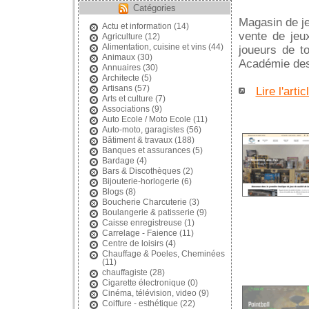
Catégories
Magasin de je
Actu et information
(14)
vente de jeux
Agriculture
(12)
Alimentation, cuisine et vins
(44)
joueurs de 
Animaux
(30)
Académie des 
Annuaires
(30)
Architecte
(5)
Artisans
(57)
Lire l'artic
Arts et culture
(7)
Associations
(9)
Auto Ecole / Moto Ecole
(11)
Auto-moto, garagistes
(56)
Bâtiment & travaux
(188)
Banques et assurances
(5)
Bardage
(4)
Bars & Discothèques
(2)
Bijouterie-horlogerie
(6)
Blogs
(8)
Boucherie Charcuterie
(3)
Boulangerie & patisserie
(9)
Caisse enregistreuse
(1)
Carrelage - Faience
(11)
Centre de loisirs
(4)
Chauffage & Poeles, Cheminées
(11)
chauffagiste
(28)
Cigarette électronique
(0)
Cinéma, télévision, video
(9)
Coiffure - esthétique
(22)