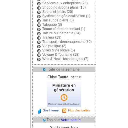
Services aux entreprises
(26)
Shopping & bons plans
(15)
Sports et loisirs
(20)
Système de géolocalisation
(1)
Tailleur de pierre
(0)
Tatouage
(3)
Tenue cérémonie enfant
(1)
Toiture & Charpente
(34)
Traiteur
(19)
Transport - déménagement
(30)
Vie pratique
(2)
Villes & vie locale
(5)
Voyage & Tourisme
(18)
Web & News technologies
(7)
Site de la semaine
Chloe Tantra Institut
Site Internet
Flux d'actualités
Top site
Votre site ici
Garde corps Inox