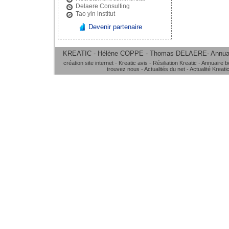
Delaere Consulting
Tao yin institut
Devenir partenaire
KREATIC - Hélène COPPE - Thomas DELAERE-
Annua
création site internet
-
Kreatic avis
-
Résiliation Kreatic
-
Annuaire b
trouvez nous
-
Actualités du net
-
Actualité Kreati