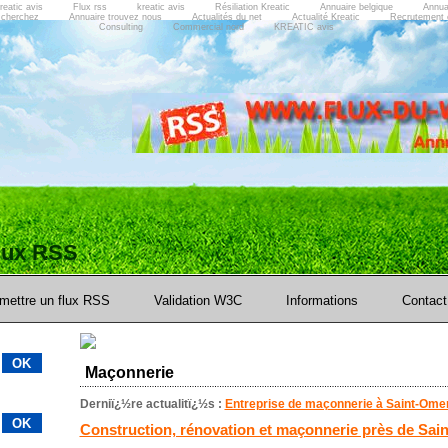
reatic avis
Flux rss
kreatic avis
Résiliation Kreatic
Annuaire belgique
Annua
 cherchez
Annuaire trouvez nous
Actualités du net
Actualité Kreatic
Recrutement 
Consulting
Commercial nord
KREATIC avis
flux RSS
mettre un flux RSS
Validation W3C
Informations
Contact
Maçonnerie
Derniï¿½re actualitï¿½s :
Entreprise de maçonnerie à Saint-Ome
Construction, rénovation et maçonnerie près de Sai