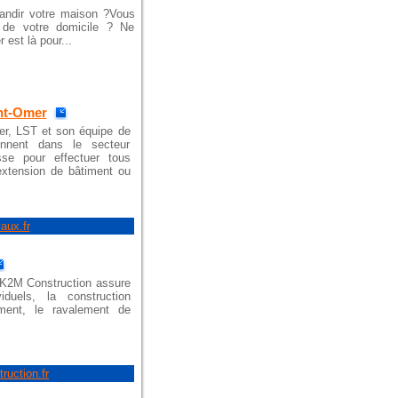
randir votre maison ?Vous
r de votre domicile ? Ne
est là pour...
int-Omer
er, LST et son équipe de
iennent dans le secteur
se pour effectuer tous
extension de bâtiment ou
aux.fr
 K2M Construction assure
iduels, la construction
iment, le ravalement de
ruction.fr