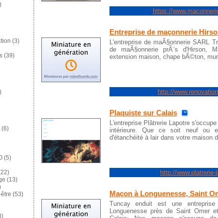
)
https://www.maconnerie
Entreprise de maçonnerie Hirs
tion
(3)
L'entreprise de maÃ§onnerie SARL Tr
de maÃ§onnerie prÃ¨s d'Hirson, M
s
(39)
extension maison, chape bÃ©ton, mur
http://www.renovation-
)
Plaquiste sur Calais
L'entreprise Plâtrerie Lapotre s'occupe d
(6)
intérieure. Que ce soit neuf ou e
d'étanchéité à lair dans votre maison 
O
(5)
http://www.platrerie-l
22)
ge
(13)
)
Maçon à Longuenesse, Saint O
-être
(53)
Tuncay enduit est une entreprise
Longuenesse près de Saint Omer et
8)