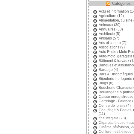
Catégories
Actu et information
(1
Agriculture
(12)
Alimentation, cuisine 
Animaux
(30)
Annuaires
(30)
Architecte
(5)
Artisans
(57)
Arts et culture
(7)
Associations
(9)
Auto Ecole / Moto Eco
Auto-moto, garagiste
Bâtiment & travaux
(1
Banques et assuranc
Bardage
(4)
Bars & Discothèques
Bijouterie-horlogerie
(
Blogs
(8)
Boucherie Charcuteri
Boulangerie & patisse
Caisse enregistreuse
Carrelage - Faience
(
Centre de loisirs
(4)
Chauffage & Poeles,
(11)
chauffagiste
(28)
Cigarette électroniqu
Cinéma, télévision, v
Coiffure - esthétique
(