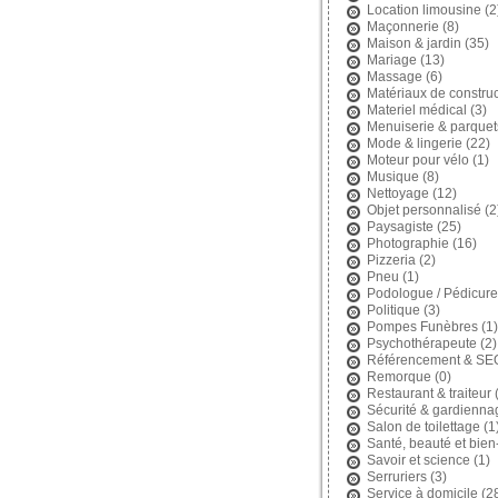
Location limousine
(2
Maçonnerie
(8)
Maison & jardin
(35)
Mariage
(13)
Massage
(6)
Matériaux de construc
Materiel médical
(3)
Menuiserie & parquet
Mode & lingerie
(22)
Moteur pour vélo
(1)
Musique
(8)
Nettoyage
(12)
Objet personnalisé
(2
Paysagiste
(25)
Photographie
(16)
Pizzeria
(2)
Pneu
(1)
Podologue / Pédicure
Politique
(3)
Pompes Funèbres
(1)
Psychothérapeute
(2)
Référencement & SE
Remorque
(0)
Restaurant & traiteur
(
Sécurité & gardienna
Salon de toilettage
(1
Santé, beauté et bien
Savoir et science
(1)
Serruriers
(3)
Service à domicile
(2