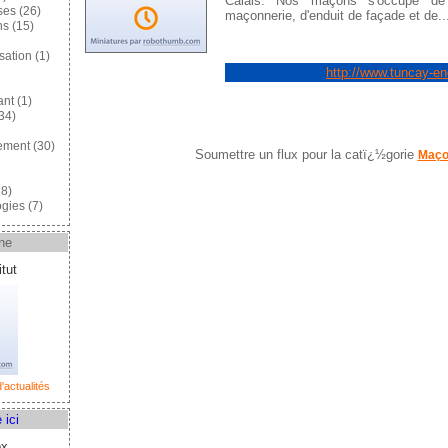
Calais: Nos maçons s'occupe de
ses
(26)
maçonnerie, d'enduit de façade et de..
ns
(15)
sation
(1)
http://www.tuncay-e
ant
(1)
34)
ement
(30)
Soumettre un flux pour la catï¿½gorie
Maço
8)
gies
(7)
ne
tut
'actualités
 ici
ox