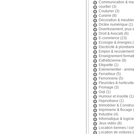
Communication & mar
courtier
(3)
Couturier
(3)
Cuisine
(8)
Décoration & meuble
Dictée numérique
(1)
Divertissement, jeux et
Droit & Avocats
(6)
E-commerce
(23)
Ecologie & énergies
(
Electricité & plomberi
Emploi & recrutement
Enseignement format
Esthéticienne
(9)
Etiquette
(1)
Evénementiel - anima
Ferrailleur
(5)
Ferronnerie
(5)
Fleuristes & horticult
Fromage
(3)
Goji
(1)
Humour et insolite
(1)
Hypnotiseur
(1)
Immobilier & Construc
Imprimerie & flocage
(
Industrie
(4)
Informatique & logicie
Jeux vidéo
(8)
Location bennes / con
Location de voitures
(