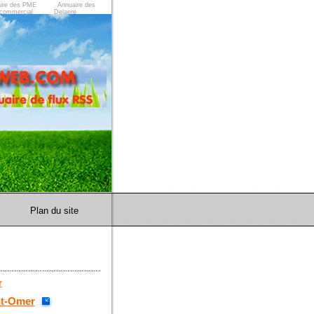
ire des PME
Annuaire des
commercial
Delaere
Plan du site
r
nt-Omer