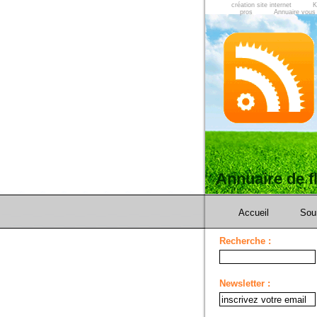
création site internet
K
pros
Annuaire vous
Annuaire de 
Accueil
Sou
Recherche :
Newsletter :