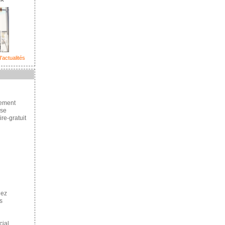
'actualités
cement
se
re-gratuit
hez
s
ial