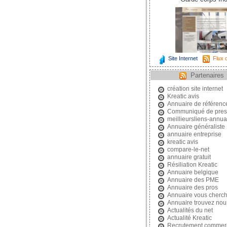
Site Internet
Flux d
Partenaires
création site internet
Kreatic avis
Annuaire de référen
Communiqué de pres
meillieursliens-annuai
Annuaire généraliste
annuaire entreprise
kreatic avis
compare-le-net
annuaire gratuit
Résiliation Kreatic
Annuaire belgique
Annuaire des PME
Annuaire des pros
Annuaire vous cherc
Annuaire trouvez nou
Actualités du net
Actualité Kreatic
Recrutement commerc