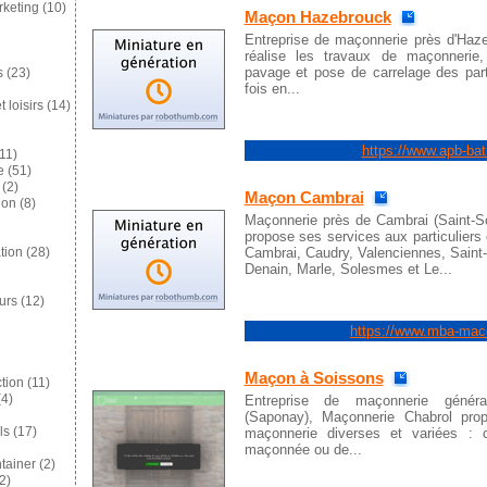
keting
(10)
Maçon Hazebrouck
Entreprise de maçonnerie près d'Haz
réalise les travaux de maçonnerie
pavage et pose de carrelage des parti
s
(23)
fois en...
 loisirs
(14)
https://www.apb-bat
11)
e
(51)
(2)
Maçon Cambrai
ion
(8)
Maçonnerie près de Cambrai (Saint-S
propose ses services aux particuliers 
Cambrai, Caudry, Valenciennes, Saint
tion
(28)
Denain, Marle, Solesmes et Le...
eurs
(12)
https://www.mba-maco
Maçon à Soissons
tion
(11)
Entreprise de maçonnerie génér
4)
(Saponay), Maçonnerie Chabrol pro
maçonnerie diverses et variées : c
ls
(17)
maçonnée ou de...
tainer
(2)
2)