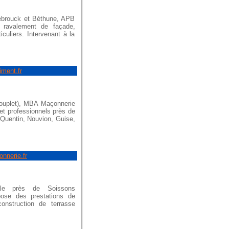
ebrouck et Béthune, APB
, ravalement de façade,
culiers. Intervenant à la
iment.fr
ouplet), MBA Maçonnerie
et professionnels près de
-Quentin, Nouvion, Guise,
nnerie.fr
ale près de Soissons
pose des prestations de
onstruction de terrasse