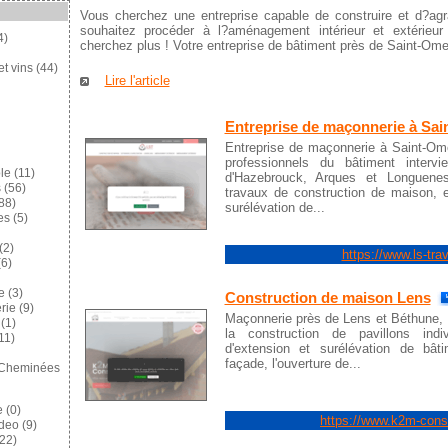
Vous cherchez une entreprise capable de construire et d?ag
souhaitez procéder à l?aménagement intérieur et extérieu
4)
cherchez plus ! Votre entreprise de bâtiment près de Saint-Omer 
et vins
(44)
Lire l'article
Entreprise de maçonnerie à Sa
Entreprise de maçonnerie à Saint-Om
professionnels du bâtiment interv
le
(11)
d'Hazebrouck, Arques et Longuenes
s
(56)
travaux de construction de maison, 
88)
surélévation de...
es
(5)
(2)
https://www.ls-trav
6)
e
(3)
Construction de maison Lens
rie
(9)
Maçonnerie près de Lens et Béthune,
(1)
la construction de pavillons indiv
11)
d'extension et surélévation de bât
façade, l'ouverture de...
 Cheminées
e
(0)
https://www.k2m-const
ideo
(9)
22)