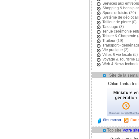
Services aux entrepri
Shopping & bons pla
Sports et loisirs
(20)
Système de géolocali
Tailleur de pierre
(0)
Tatouage
(3)
Tenue cérémonie enf
Toiture & Charpente
(
Traiteur
(19)
Transport - déménag
Vie pratique
(2)
Villes & vie locale
(5)
Voyage & Tourisme
(1
Web & News technolo
Site de la semai
Chloe Tantra Insti
Site Internet
Flux d
Top site
Votre site
Garde corps In