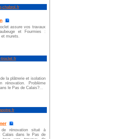
-chabrol.fr
on
oclet assure vos travaux
aubeuge et Fourmies :
 et murets.
troclet.fr
e la plâtrerie et isolation
n rénovation. Problème
dans le Pas de Calais?...
apotre.fr
mer
 de rénovation situé à
 Calais dans le Pas de