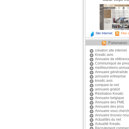
Site Internet
Flux d
Partenaires
création site internet
Kreatic avis
Annuaire de référen
Communiqué de pres
meillieursliens-annuai
Annuaire généraliste
annuaire entreprise
kreatic avis
compare-le-net
annuaire gratuit
Résiliation Kreatic
Annuaire belgique
Annuaire des PME
Annuaire des pros
Annuaire vous cherc
Annuaire trouvez nou
Actualités du net
Actualité Kreatic
Recrutement commerc