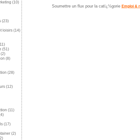
keting
(10)
Soumettre un flux pour la catï¿½gorie
Emploi & 
s
(23)
 loisirs
(14)
11)
e
(51)
(2)
ion
(8)
tion
(28)
eurs
(12)
tion
(11)
4)
ls
(17)
tainer
(2)
2)