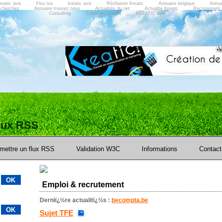
reatic avis
Flux rss
kreatic avis
Résiliation Kreatic
Annuaire belgique
Annua
 cherchez
Annuaire trouvez nous
Actualités du net
Actualité Kreatic
Recrutement 
Consulting
Commercial nord
KREATIC avis
flux RSS
mettre un flux RSS
Validation W3C
Informations
Contact
Emploi & recrutement
Derniï¿½re actualitï¿½s :
becompta.be
Sujet TFE