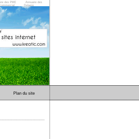
ire des PME
Annuaire des
commercial
Delaere
Plan du site