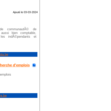
Ajouté le 03-03-2024
nde communautÃ© de
 aussi bien comptable,
 les indÃ©pendants et
pta.be
cherche d'emplois
'emplois
re.be