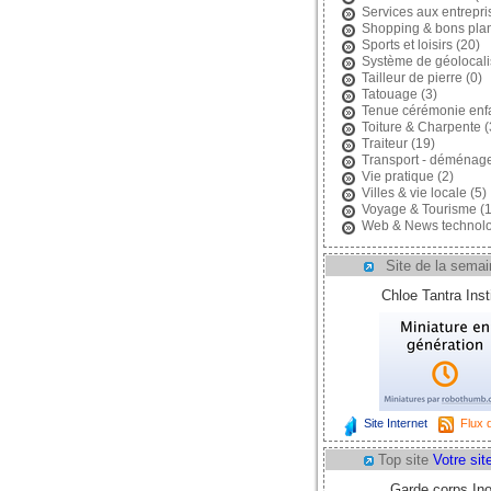
Services aux entrepri
Shopping & bons pla
Sports et loisirs
(20)
Système de géolocali
Tailleur de pierre
(0)
Tatouage
(3)
Tenue cérémonie enf
Toiture & Charpente
(
Traiteur
(19)
Transport - déménag
Vie pratique
(2)
Villes & vie locale
(5)
Voyage & Tourisme
(1
Web & News technolo
Site de la semai
Chloe Tantra Insti
Site Internet
Flux d
Top site
Votre site
Garde corps In