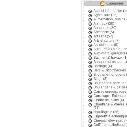
Catégories
Actu et information
(1
Agriculture
(12)
Alimentation, cuisine 
Animaux
(30)
Annuaires
(30)
Architecte
(5)
Artisans
(57)
Arts et culture
(7)
Associations
(9)
Auto Ecole / Moto Eco
Auto-moto, garagiste
Bâtiment & travaux
(1
Banques et assuranc
Bardage
(4)
Bars & Discothèques
Bijouterie-horlogerie
(
Blogs
(8)
Boucherie Charcuteri
Boulangerie & patisse
Caisse enregistreuse
Carrelage - Faience
(
Centre de loisirs
(4)
Chauffage & Poeles,
(11)
chauffagiste
(28)
Cigarette électroniqu
Cinéma, télévision, v
Coiffure - esthétique
(