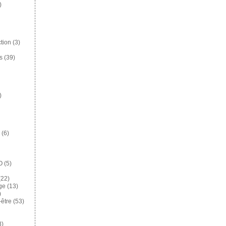
)
tion
(3)
s
(39)
)
(6)
O
(5)
22)
ge
(13)
)
-être
(53)
8)