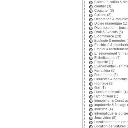
Communication & mar
courtier
(3)
Couturier
(3)
Cuisine
(8)
Décoration & meuble
Dictée numérique
(1)
Divertissement, jeux et
Droit & Avocats
(6)
E-commerce
(23)
Ecologie & énergies
(
Electricité & plomberi
Emploi & recrutement
Enseignement format
Esthéticienne
(9)
Etiquette
(1)
Evénementiel - anima
Ferrailleur
(5)
Ferronnerie
(5)
Fleuristes & horticult
Fromage
(3)
Goji
(1)
Humour et insolite
(1)
Hypnotiseur
(1)
Immobilier & Construc
Imprimerie & flocage
(
Industrie
(4)
Informatique & logicie
Jeux vidéo
(8)
Location bennes / con
Location de voitures
(