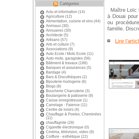
Catégories
Maître Loïc L
Actu et information
(14)
à Douai pour
Agriculture
(12)
Alimentation, cuisine et vins
(44)
ou procédure 
Animaux
(30)
famille. Discr
Annuaires
(30)
Architecte
(5)
Artisans
(57)
Lire l'artic
Arts et culture
(7)
Associations
(9)
Auto Ecole / Moto Ecole
(11)
Auto-moto, garagistes
(56)
Bâtiment & travaux
(188)
Banques et assurances
(5)
Bardage
(4)
Bars & Discothèques
(2)
Bijouterie-horlogerie
(6)
Blogs
(8)
Boucherie Charcuterie
(3)
Boulangerie & patisserie
(9)
Caisse enregistreuse
(1)
Carrelage - Faience
(11)
Centre de loisirs
(4)
Chauffage & Poeles, Cheminées
(11)
chauffagiste
(28)
Cigarette électronique
(0)
Cinéma, télévision, video
(9)
Coiffure - esthétique
(22)