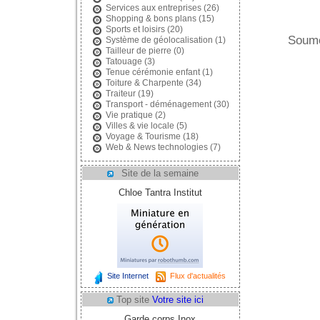
Services aux entreprises
(26)
Shopping & bons plans
(15)
Sports et loisirs
(20)
Soume
Système de géolocalisation
(1)
Tailleur de pierre
(0)
Tatouage
(3)
Tenue cérémonie enfant
(1)
Toiture & Charpente
(34)
Traiteur
(19)
Transport - déménagement
(30)
Vie pratique
(2)
Villes & vie locale
(5)
Voyage & Tourisme
(18)
Web & News technologies
(7)
Site de la semaine
Chloe Tantra Institut
Site Internet
Flux d'actualités
Top site
Votre site ici
Garde corps Inox