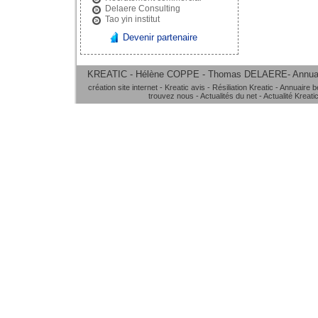
Delaere Consulting
Tao yin institut
Devenir partenaire
KREATIC - Hélène COPPE - Thomas DELAERE-
Annua
création site internet
-
Kreatic avis
-
Résiliation Kreatic
-
Annuaire b
trouvez nous
-
Actualités du net
-
Actualité Kreati