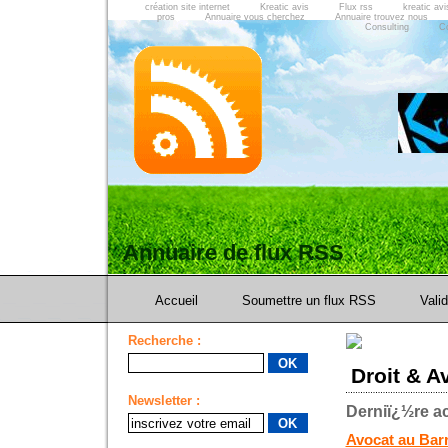
création site internet
Kreatic avis
Flux rss
kreatic avi
pros
Annuaire vous cherchez
Annuaire trouvez nous
Consulting
C
Annuaire de flux RSS
Accueil
Soumettre un flux RSS
Vali
Recherche :
Droit & A
Newsletter :
Derniï¿½re ac
Avocat au Bar