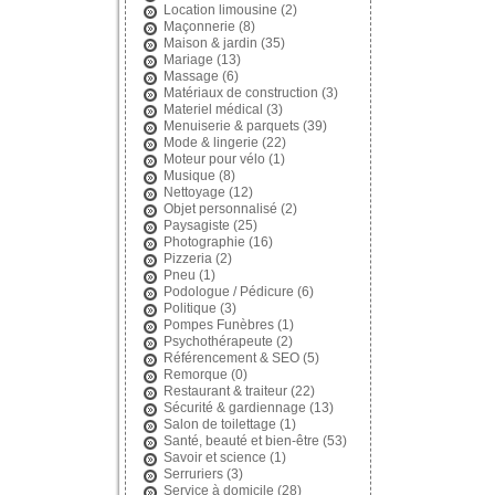
Location limousine
(2)
Maçonnerie
(8)
Maison & jardin
(35)
Mariage
(13)
Massage
(6)
Matériaux de construction
(3)
Materiel médical
(3)
Menuiserie & parquets
(39)
Mode & lingerie
(22)
Moteur pour vélo
(1)
Musique
(8)
Nettoyage
(12)
Objet personnalisé
(2)
Paysagiste
(25)
Photographie
(16)
Pizzeria
(2)
Pneu
(1)
Podologue / Pédicure
(6)
Politique
(3)
Pompes Funèbres
(1)
Psychothérapeute
(2)
Référencement & SEO
(5)
Remorque
(0)
Restaurant & traiteur
(22)
Sécurité & gardiennage
(13)
Salon de toilettage
(1)
Santé, beauté et bien-être
(53)
Savoir et science
(1)
Serruriers
(3)
Service à domicile
(28)