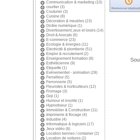
Communication & marketing
(10)
courtier
(3)
Couturier
(3)
Cuisine
(8)
Décoration & meubles
(23)
Dictée numérique
(1)
Divertissement, jeux et loisirs
(14)
Droit & Avocats
(6)
E-commerce
(23)
Ecologie & énergies
(11)
Electricité & plomberie
(51)
Emploi & recrutement
(2)
Enseignement formation
(8)
Soum
Esthéticienne
(9)
Etiquette
(1)
Evénementiel - animation
(28)
Ferrailleur
(5)
Ferronnerie
(5)
Fleuristes & horticulteurs
(12)
Fromage
(3)
Goji
(1)
Humour et insolite
(1)
Hypnotiseur
(1)
Immobilier & Construction
(11)
Imprimerie & flocage
(4)
Industrie
(4)
Informatique & logiciels
(17)
Jeux vidéo
(8)
Location bennes / container
(2)
Location de voitures
(2)