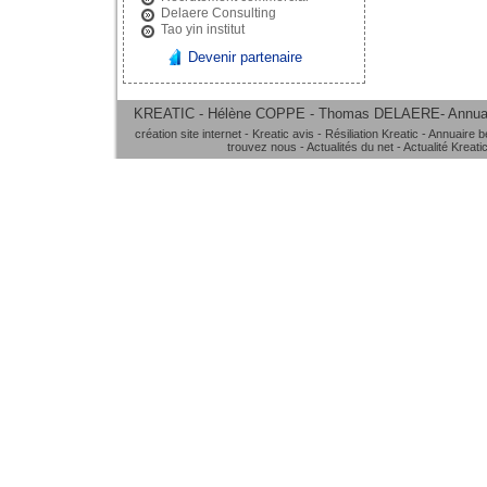
Delaere Consulting
Tao yin institut
Devenir partenaire
KREATIC - Hélène COPPE - Thomas DELAERE-
Annua
création site internet
-
Kreatic avis
-
Résiliation Kreatic
-
Annuaire b
trouvez nous
-
Actualités du net
-
Actualité Kreati