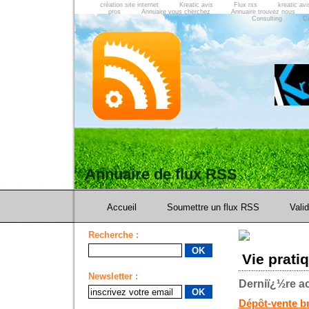
création site internet
Kreatic avis
Flux rss
kreatic avi
pros
Annuaire vous cherchez
Annuaire trouvez nous
Consulting
C
Annuaire de flux RSS
Accueil
Soumettre un flux RSS
Vali
Recherche :
Vie prati
Newsletter :
Derniï¿½re ac
Dépôt-vente br