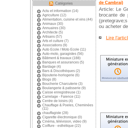
de Cambrai)
Catégories
Article: Le G
Actu et information
(14)
brocante de 
Agriculture
(12)
Alimentation, cuisine et vins
(44)
(pretegrave;
Animaux
(30)
ou acheter de
Annuaires
(30)
Architecte
(5)
Artisans
(57)
Lire l'artic
Arts et culture
(7)
Associations
(9)
Auto Ecole / Moto Ecole
(11)
Auto-moto, garagistes
(56)
Bâtiment & travaux
(188)
Banques et assurances
(5)
Bardage
(4)
Bars & Discothèques
(2)
Bijouterie-horlogerie
(6)
Blogs
(8)
Boucherie Charcuterie
(3)
Boulangerie & patisserie
(9)
Caisse enregistreuse
(1)
Carrelage - Faience
(11)
Centre de loisirs
(4)
Chauffage & Poeles, Cheminées
(11)
chauffagiste
(28)
Cigarette électronique
(0)
Cinéma, télévision, video
(9)
Coiffure - esthétique
(22)