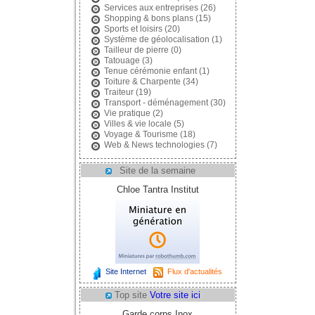
Services aux entreprises
(26)
Shopping & bons plans
(15)
Sports et loisirs
(20)
Système de géolocalisation
(1)
Tailleur de pierre
(0)
Tatouage
(3)
Tenue cérémonie enfant
(1)
Toiture & Charpente
(34)
Traiteur
(19)
Transport - déménagement
(30)
Vie pratique
(2)
Villes & vie locale
(5)
Voyage & Tourisme
(18)
Web & News technologies
(7)
Site de la semaine
Chloe Tantra Institut
Site Internet
Flux d'actualités
Top site
Votre site ici
Garde corps Inox