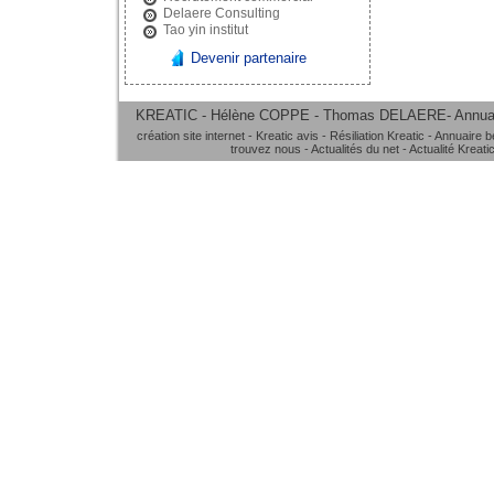
Delaere Consulting
Tao yin institut
Devenir partenaire
KREATIC - Hélène COPPE - Thomas DELAERE-
Annua
création site internet
-
Kreatic avis
-
Résiliation Kreatic
-
Annuaire b
trouvez nous
-
Actualités du net
-
Actualité Kreati