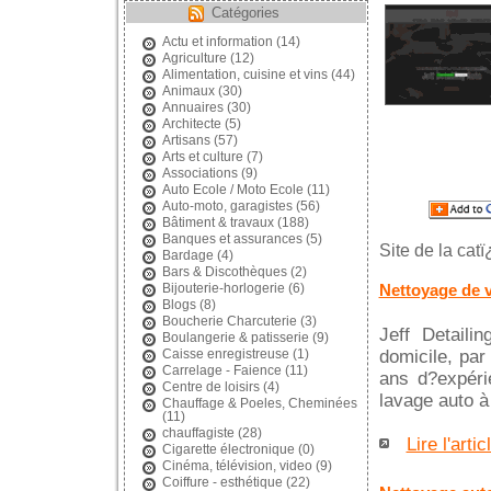
Catégories
Actu et information
(14)
Agriculture
(12)
Alimentation, cuisine et vins
(44)
Animaux
(30)
Annuaires
(30)
Architecte
(5)
Artisans
(57)
Arts et culture
(7)
Associations
(9)
Auto Ecole / Moto Ecole
(11)
Auto-moto, garagistes
(56)
Bâtiment & travaux
(188)
Banques et assurances
(5)
Site de la cat
Bardage
(4)
Bars & Discothèques
(2)
Nettoyage de v
Bijouterie-horlogerie
(6)
Blogs
(8)
Boucherie Charcuterie
(3)
Jeff Detaili
Boulangerie & patisserie
(9)
domicile, par
Caisse enregistreuse
(1)
Carrelage - Faience
(11)
ans d?expéri
Centre de loisirs
(4)
lavage auto à
Chauffage & Poeles, Cheminées
(11)
chauffagiste
(28)
Lire l'artic
Cigarette électronique
(0)
Cinéma, télévision, video
(9)
Coiffure - esthétique
(22)