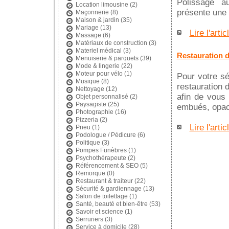
Polissage a
Location limousine
(2)
présente une 
Maçonnerie
(8)
Maison & jardin
(35)
Mariage
(13)
Lire l'artic
Massage
(6)
Matériaux de construction
(3)
Materiel médical
(3)
Restauration d
Menuiserie & parquets
(39)
Mode & lingerie
(22)
Moteur pour vélo
(1)
Pour votre sé
Musique
(8)
restauration 
Nettoyage
(12)
afin de vous
Objet personnalisé
(2)
Paysagiste
(25)
embués, opacif
Photographie
(16)
Pizzeria
(2)
Lire l'artic
Pneu
(1)
Podologue / Pédicure
(6)
Politique
(3)
Pompes Funèbres
(1)
Psychothérapeute
(2)
Référencement & SEO
(5)
Remorque
(0)
Restaurant & traiteur
(22)
Sécurité & gardiennage
(13)
Salon de toilettage
(1)
Santé, beauté et bien-être
(53)
Savoir et science
(1)
Serruriers
(3)
Service à domicile
(28)