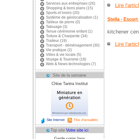
Services aux entreprises
(26)
Lire l'artic
Shopping & bons plans
(15)
Sports et loisirs
(20)
Système de géolocalisation
(1)
Stella - Escort
Tailleur de pierre
(0)
Tatouage
(3)
kitchener cen
Tenue cérémonie enfant
(1)
Toiture & Charpente
(34)
Traiteur
(19)
Lire l'artic
Transport - déménagement
(30)
Vie pratique
(2)
Villes & vie locale
(5)
Voyage & Tourisme
(18)
Web & News technologies
(7)
Site de la semaine
Chloe Tantra Institut
Site Internet
Flux d'actualités
Top site
Votre site ici
Garde corps Inox