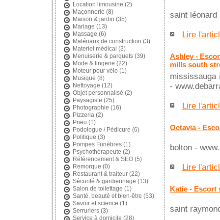
Location limousine
(2)
Maçonnerie
(8)
saint léonard
Maison & jardin
(35)
Mariage
(13)
Lire l'artic
Massage
(6)
Matériaux de construction
(3)
Materiel médical
(3)
Ashley - Escor
Menuiserie & parquets
(39)
Mode & lingerie
(22)
mills south str
Moteur pour vélo
(1)
mississauga (
Musique
(8)
- www.debarra
Nettoyage
(12)
Objet personnalisé
(2)
Paysagiste
(25)
Lire l'artic
Photographie
(16)
Pizzeria
(2)
Pneu
(1)
Octavia - Esco
Podologue / Pédicure
(6)
Politique
(3)
Pompes Funèbres
(1)
bolton - www.
Psychothérapeute
(2)
Référencement & SEO
(5)
Lire l'artic
Remorque
(0)
Restaurant & traiteur
(22)
Sécurité & gardiennage
(13)
Katie - Escort
Salon de toilettage
(1)
Santé, beauté et bien-être
(53)
Savoir et science
(1)
saint raymond
Serruriers
(3)
Service à domicile
(28)