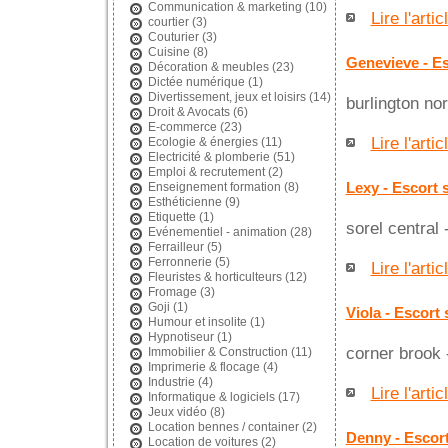
Communication & marketing
(10)
Lire l'artic
courtier
(3)
Couturier
(3)
Cuisine
(8)
Genevieve - Es
Décoration & meubles
(23)
Dictée numérique
(1)
Divertissement, jeux et loisirs
(14)
burlington no
Droit & Avocats
(6)
E-commerce
(23)
Lire l'artic
Ecologie & énergies
(11)
Electricité & plomberie
(51)
Emploi & recrutement
(2)
Lexy - Escort s
Enseignement formation
(8)
Esthéticienne
(9)
Etiquette
(1)
sorel central
Evénementiel - animation
(28)
Ferrailleur
(5)
Ferronnerie
(5)
Lire l'artic
Fleuristes & horticulteurs
(12)
Fromage
(3)
Goji
(1)
Viola - Escort
Humour et insolite
(1)
Hypnotiseur
(1)
corner brook 
Immobilier & Construction
(11)
Imprimerie & flocage
(4)
Industrie
(4)
Lire l'artic
Informatique & logiciels
(17)
Jeux vidéo
(8)
Location bennes / container
(2)
Denny - Escort
Location de voitures
(2)