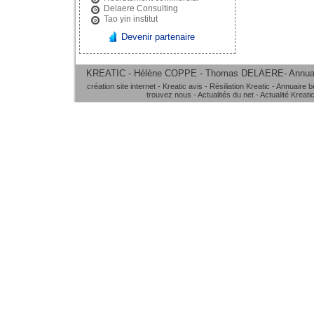
Delaere Consulting
Tao yin institut
Devenir partenaire
KREATIC - Hélène COPPE - Thomas DELAERE-
Annua
création site internet
-
Kreatic avis
-
Résiliation Kreatic
-
Annuaire b
trouvez nous
-
Actualités du net
-
Actualité Kreati