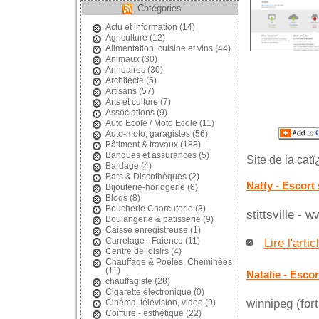
Catégories
Actu et information
(14)
Agriculture
(12)
Alimentation, cuisine et vins
(44)
Animaux
(30)
Annuaires
(30)
Architecte
(5)
Artisans
(57)
Arts et culture
(7)
Associations
(9)
Auto Ecole / Moto Ecole
(11)
Auto-moto, garagistes
(56)
Bâtiment & travaux
(188)
Banques et assurances
(5)
Site de la cat
Bardage
(4)
Bars & Discothèques
(2)
Natty - Escort 
Bijouterie-horlogerie
(6)
Blogs
(8)
Boucherie Charcuterie
(3)
stittsville - 
Boulangerie & patisserie
(9)
Caisse enregistreuse
(1)
Carrelage - Faience
(11)
Lire l'artic
Centre de loisirs
(4)
Chauffage & Poeles, Cheminées
(11)
Natalie - Escor
chauffagiste
(28)
Cigarette électronique
(0)
winnipeg (for
Cinéma, télévision, video
(9)
Coiffure - esthétique
(22)