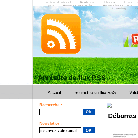
création site internet
Kreatic avis
Flux rss
kreatic avi
pros
Annuaire vous cherchez
Annuaire trouvez nous
Consulting
C
Annuaire de flux RSS
Accueil
Soumettre un flux RSS
Vali
Recherche :
Débarras
Newsletter :