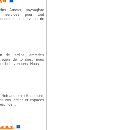
ger
dins Arnoys, paysagiste
s services pour tout
cessitez les services de
on de jardins, entretien
ntretien de tombes, nous
e d'interventions. Nous...
; Heteacute;nin-Beaumont,
 de vos jardins et espaces
es, nos...
eaumont