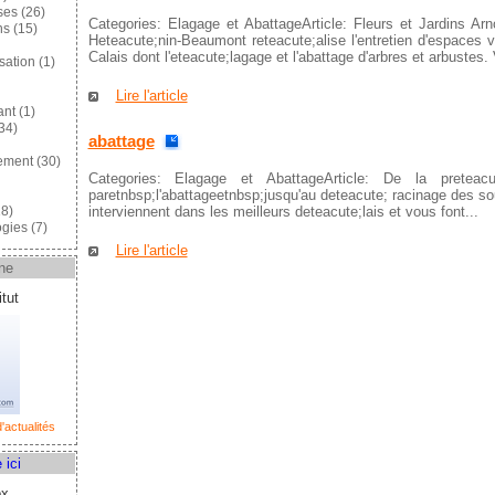
ses
(26)
Categories: Elagage et AbattageArticle: Fleurs et Jardins Ar
ns
(15)
Heteacute;nin-Beaumont reteacute;alise l'entretien d'espaces 
Calais dont l'eteacute;lagage et l'abattage d'arbres et arbustes. 
sation
(1)
Lire l'article
ant
(1)
34)
abattage
ement
(30)
Categories: Elagage et AbattageArticle: De la preteacu
paretnbsp;l'abattageetnbsp;jusqu'au deteacute; racinage des s
interviennent dans les meilleurs deteacute;lais et vous font...
8)
gies
(7)
Lire l'article
ne
tut
'actualités
 ici
ox