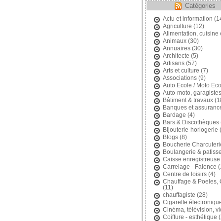
Catégories
Actu et information
(1
Agriculture
(12)
Alimentation, cuisine 
Animaux
(30)
Annuaires
(30)
Architecte
(5)
Artisans
(57)
Arts et culture
(7)
Associations
(9)
Auto Ecole / Moto Eco
Auto-moto, garagiste
Bâtiment & travaux
(1
Banques et assuranc
Bardage
(4)
Bars & Discothèques
Bijouterie-horlogerie
(
Blogs
(8)
Boucherie Charcuteri
Boulangerie & patisse
Caisse enregistreuse
Carrelage - Faience
(
Centre de loisirs
(4)
Chauffage & Poeles,
(11)
chauffagiste
(28)
Cigarette électroniqu
Cinéma, télévision, v
Coiffure - esthétique
(