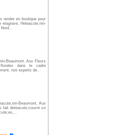
us rendre en boutique pour
e etagrave; Heteacute;nin-
 Nord...
;nin-Beaumont, Aux Fleurs
 florales dans le cadre
ment, nos experts de...
eteacute;nin-Beaumont, Aux
 fait deteacute;couvrir un
ute;es,...