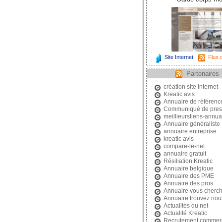
Site Internet
Flux d
Partenaires
création site internet
Kreatic avis
Annuaire de référen
Communiqué de pres
meillieursliens-annuai
Annuaire généraliste
annuaire entreprise
kreatic avis
compare-le-net
annuaire gratuit
Résiliation Kreatic
Annuaire belgique
Annuaire des PME
Annuaire des pros
Annuaire vous cherc
Annuaire trouvez nou
Actualités du net
Actualité Kreatic
Recrutement commerc