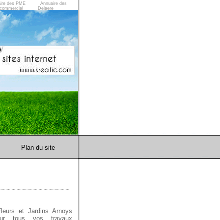
ire des PME
Annuaire des
commercial
Delaere
Plan du site
eurs et Jardins Arnoys
ur tous vos travaux