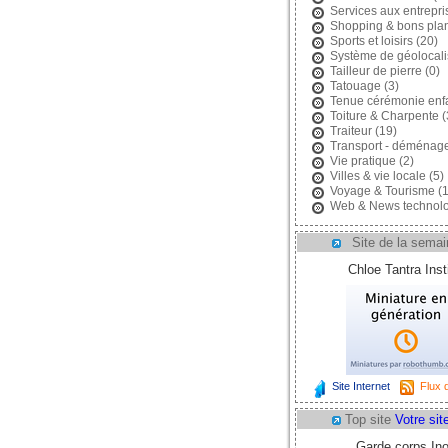
Services aux entrepri
Shopping & bons pla
Sports et loisirs
(20)
Système de géolocali
Tailleur de pierre
(0)
Tatouage
(3)
Tenue cérémonie enf
Toiture & Charpente
(
Traiteur
(19)
Transport - déménag
Vie pratique
(2)
Villes & vie locale
(5)
Voyage & Tourisme
(1
Web & News technolo
Site de la semai
Chloe Tantra Insti
Site Internet
Flux d
Top site
Votre site
Garde corps In