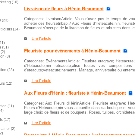
keting
(10)
Livraison de fleurs à Hénin-Beaumont
Categories: LivraisonArticle: Vous n'avez pas le temps de vo
s
(23)
acheter des fleursetnbsp;? Aux Fleurs d'Heteacute;nin, fleurist
Beaumont s'occupe de la livraison de fleurs et arbustes dans le
 loisirs
(14)
Lire l'article
11)
e
(51)
Fleuriste pour événements à Hénin-Beaumont
(2)
ion
(8)
Categories: EvénementsArticle: Fleuriste etagrave; Heteacute
d'Heteacute;nin reteacute;alise toutes vos compositions
d'eteacute;veteacute;nements. Mariage, anniversaire ou enterre
tion
(28)
Lire l'article
eurs
(12)
Aux Fleurs d'Hénin : fleuriste à Hénin-Beaumont
Categories: Aux Fleurs d'HéninArticle: Fleuriste etagrave; H
tion
(11)
Fleurs d'Heteacute;nin vous accueille dans sa boutique et vous
4)
large choix de fleurs et de bouquets. Roses, tulipes, orchideteac
ls
(17)
Lire l'article
tainer
(2)
2)