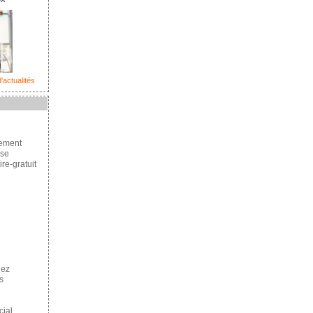
'actualités
cement
se
re-gratuit
hez
s
ial