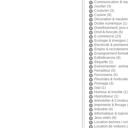
Communication & mar
courtier
(3)
Couturier
(3)
Cuisine
(8)
Décoration & meuble
Dictée numérique
(1)
Divertissement, jeux et
Droit & Avocats
(6)
E-commerce
(23)
Ecologie & énergies
(
Electricité & plomberi
Emploi & recrutement
Enseignement format
Esthéticienne
(9)
Etiquette
(1)
Evénementiel - anima
Ferrailleur
(5)
Ferronnerie
(5)
Fleuristes & horticult
Fromage
(3)
Goji
(1)
Humour et insolite
(1)
Hypnotiseur
(1)
Immobilier & Construc
Imprimerie & flocage
(
Industrie
(4)
Informatique & logicie
Jeux vidéo
(8)
Location bennes / con
Location de voitures
(