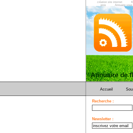
création site internet
K
pros
Annuaire vous
Annuaire de 
Accueil
Sou
Recherche :
Newsletter :