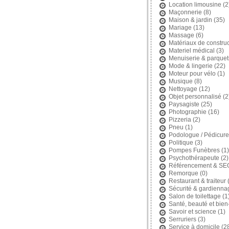
Location limousine
(2
Maçonnerie
(8)
Maison & jardin
(35)
Mariage
(13)
Massage
(6)
Matériaux de construc
Materiel médical
(3)
Menuiserie & parquet
Mode & lingerie
(22)
Moteur pour vélo
(1)
Musique
(8)
Nettoyage
(12)
Objet personnalisé
(2
Paysagiste
(25)
Photographie
(16)
Pizzeria
(2)
Pneu
(1)
Podologue / Pédicure
Politique
(3)
Pompes Funèbres
(1)
Psychothérapeute
(2)
Référencement & SE
Remorque
(0)
Restaurant & traiteur
(
Sécurité & gardienna
Salon de toilettage
(1
Santé, beauté et bien
Savoir et science
(1)
Serruriers
(3)
Service à domicile
(2