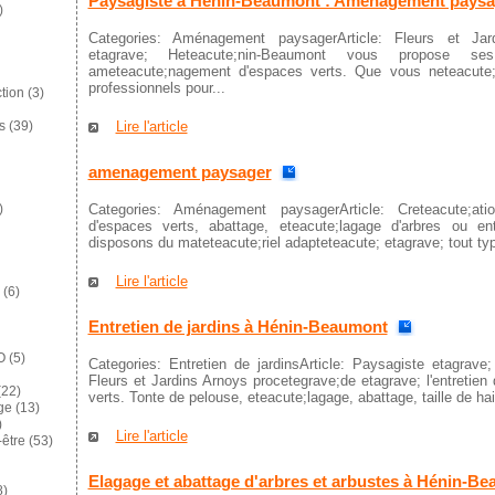
Paysagiste à Hénin-Beaumont : Aménagement paysa
)
Categories: Aménagement paysagerArticle: Fleurs et Jar
etagrave; Heteacute;nin-Beaumont vous propose se
ameteacute;nagement d'espaces verts. Que vous neteacute;
professionnels pour...
tion
(3)
Lire l'article
s
(39)
amenagement paysager
Categories: Aménagement paysagerArticle: Creteacute;ati
)
d'espaces verts, abattage, eteacute;lagage d'arbres ou e
disposons du mateteacute;riel adapteteacute; etagrave; tout typ
Lire l'article
(6)
Entretien de jardins à Hénin-Beaumont
O
(5)
Categories: Entretien de jardinsArticle: Paysagiste etagrave
Fleurs et Jardins Arnoys procetegrave;de etagrave; l'entretien
22)
verts. Tonte de pelouse, eteacute;lagage, abattage, taille de hai
ge
(13)
)
Lire l'article
-être
(53)
Elagage et abattage d'arbres et arbustes à Hénin-B
8)