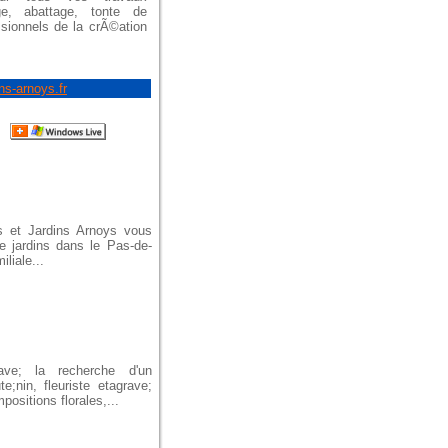
e, abattage, tonte de
ssionnels de la crÃ©ation
ns-arnoys.fr
rs et Jardins Arnoys vous
de jardins dans le Pas-de-
liale...
grave; la recherche d'un
e;nin, fleuriste etagrave;
sitions florales,...