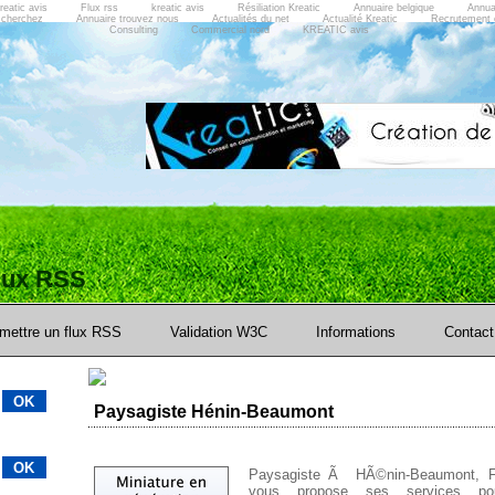
reatic avis
Flux rss
kreatic avis
Résiliation Kreatic
Annuaire belgique
Annua
 cherchez
Annuaire trouvez nous
Actualités du net
Actualité Kreatic
Recrutement 
Consulting
Commercial nord
KREATIC avis
flux RSS
mettre un flux RSS
Validation W3C
Informations
Contact
Paysagiste Hénin-Beaumont
Paysagiste Ã HÃ©nin-Beaumont, Fl
vous propose ses services po