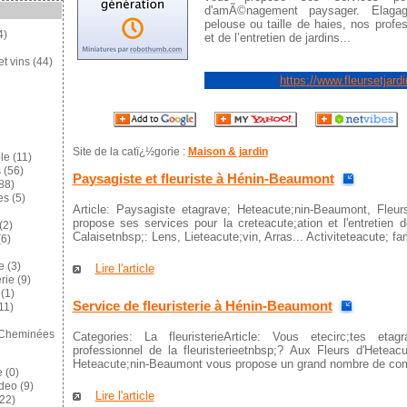
d'amÃ©nagement paysager. Elagag
pelouse ou taille de haies, nos profe
4)
et de l’entretien de jardins...
et vins
(44)
https://www.fleursetjardi
Site de la catï¿½gorie :
Maison & jardin
le
(11)
s
(56)
Paysagiste et fleuriste à Hénin-Beaumont
88)
es
(5)
Article: Paysagiste etagrave; Heteacute;nin-Beaumont, Fleu
propose ses services pour la creteacute;ation et l'entretien 
(2)
Calaisetnbsp;: Lens, Lieteacute;vin, Arras... Activiteteacute; fami
6)
e
(3)
Lire l'article
rie
(9)
(1)
Service de fleuristerie à Hénin-Beaumont
11)
 Cheminées
Categories: La fleuristerieArticle: Vous etecirc;tes eta
professionnel de la fleuristerieetnbsp;? Aux Fleurs d'Heteacut
Heteacute;nin-Beaumont vous propose un grand nombre de compo
e
(0)
ideo
(9)
Lire l'article
22)