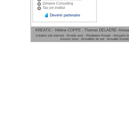
Delaere Consulting
Tao yin institut
Devenir partenaire
KREATIC - Hélène COPPE - Thomas DELAERE-
Annua
création site internet
-
Kreatic avis
-
Résiliation Kreatic
-
Annuaire b
trouvez nous
-
Actualités du net
-
Actualité Kreati