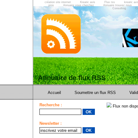
création site internet
Kreatic avis
Flux rss
kreatic avi
pros
Annuaire vous cherchez
Annuaire trouvez nous
Consulting
C
Annuaire de flux RSS
Accueil
Soumettre un flux RSS
Vali
Recherche :
Flux non dispo
Newsletter :