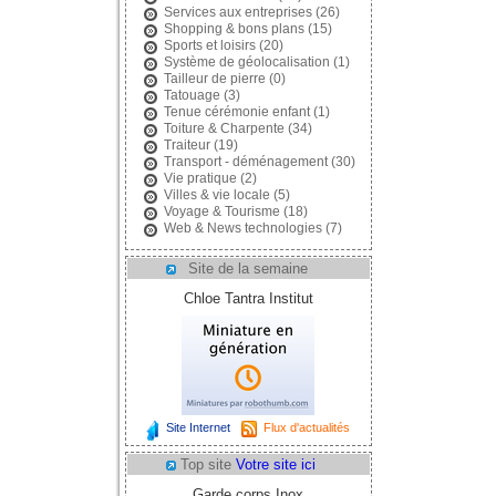
Services aux entreprises
(26)
Shopping & bons plans
(15)
Sports et loisirs
(20)
Système de géolocalisation
(1)
Tailleur de pierre
(0)
Tatouage
(3)
Tenue cérémonie enfant
(1)
Toiture & Charpente
(34)
Traiteur
(19)
Transport - déménagement
(30)
Vie pratique
(2)
Villes & vie locale
(5)
Voyage & Tourisme
(18)
Web & News technologies
(7)
Site de la semaine
Chloe Tantra Institut
Site Internet
Flux d'actualités
Top site
Votre site ici
Garde corps Inox