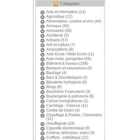
Catégories
Actu et information
(14)
Agriculture
(12)
Alimentation, cuisine et vins
(44)
Animaux
(30)
Annuaires
(30)
Architecte
(5)
Artisans
(57)
Arts et culture
(7)
Associations
(9)
Auto Ecole / Moto Ecole
(11)
Auto-moto, garagistes
(56)
Bâtiment & travaux
(188)
Banques et assurances
(5)
Bardage
(4)
Bars & Discothèques
(2)
Bijouterie-horlogerie
(6)
Blogs
(8)
Boucherie Charcuterie
(3)
Boulangerie & patisserie
(9)
Caisse enregistreuse
(1)
Carrelage - Faience
(11)
Centre de loisirs
(4)
Chauffage & Poeles, Cheminées
(11)
chauffagiste
(28)
Cigarette électronique
(0)
Cinéma, télévision, video
(9)
Coiffure - esthétique
(22)