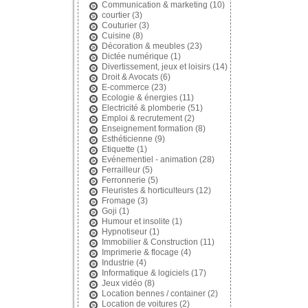
Communication & marketing
(10)
courtier
(3)
Couturier
(3)
Cuisine
(8)
Décoration & meubles
(23)
Dictée numérique
(1)
Divertissement, jeux et loisirs
(14)
Droit & Avocats
(6)
E-commerce
(23)
Ecologie & énergies
(11)
Electricité & plomberie
(51)
Emploi & recrutement
(2)
Enseignement formation
(8)
Esthéticienne
(9)
Etiquette
(1)
Evénementiel - animation
(28)
Ferrailleur
(5)
Ferronnerie
(5)
Fleuristes & horticulteurs
(12)
Fromage
(3)
Goji
(1)
Humour et insolite
(1)
Hypnotiseur
(1)
Immobilier & Construction
(11)
Imprimerie & flocage
(4)
Industrie
(4)
Informatique & logiciels
(17)
Jeux vidéo
(8)
Location bennes / container
(2)
Location de voitures
(2)