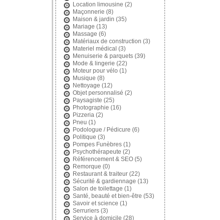
Location limousine
(2)
Maçonnerie
(8)
Maison & jardin
(35)
Mariage
(13)
Massage
(6)
Matériaux de construction
(3)
Materiel médical
(3)
Menuiserie & parquets
(39)
Mode & lingerie
(22)
Moteur pour vélo
(1)
Musique
(8)
Nettoyage
(12)
Objet personnalisé
(2)
Paysagiste
(25)
Photographie
(16)
Pizzeria
(2)
Pneu
(1)
Podologue / Pédicure
(6)
Politique
(3)
Pompes Funèbres
(1)
Psychothérapeute
(2)
Référencement & SEO
(5)
Remorque
(0)
Restaurant & traiteur
(22)
Sécurité & gardiennage
(13)
Salon de toilettage
(1)
Santé, beauté et bien-être
(53)
Savoir et science
(1)
Serruriers
(3)
Service à domicile
(28)