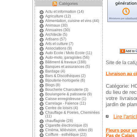
Catégories
Actu et information
(14)
Agriculture
(12)
Alimentation, cuisine et vins
(44)
Animaux
(30)
Annuaires
(30)
Architecte
(5)
Artisans
(57)
Arts et culture
(7)
Associations
(9)
Auto Ecole / Moto Ecole
(11)
Auto-moto, garagistes
(56)
Site de la cat
Bâtiment & travaux
(188)
Banques et assurances
(5)
Bardage
(4)
Livraison au ci
Bars & Discothèques
(2)
Bijouterie-horlogerie
(6)
Blogs
(8)
Catégorie: 
Boucherie Charcuterie
(3)
du lieu de re
Boulangerie & patisserie
(9)
votre livrai
Caisse enregistreuse
(1)
Carrelage - Faience
(11)
jardin de plan
Centre de loisirs
(4)
Chauffage & Poeles, Cheminées
Lire l'artic
(11)
chauffagiste
(28)
Cigarette électronique
(0)
Fleurs pour un
Cinéma, télévision, video
(9)
Coiffure - esthétique
(22)
Pas de Calais