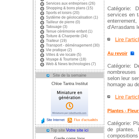
Services aux entreprises
(26)
Catégorie: D
Shopping & bons plans
(15)
Sports et loisirs
(20)
services en t
Système de géolocalisation
(1)
enterrement, 
Tailleur de pierre
(0)
d'Arrasdans le
Tatouage
(3)
Tenue cérémonie enfant
(1)
Toiture & Charpente
(34)
Lire l'artic
Traiteur
(19)
Transport - déménagement
(30)
Vie pratique
(2)
Au revoir
Villes & vie locale
(5)
Voyage & Tourisme
(18)
Web & News technologies
(7)
Catégorie: D
nombreuses 
Site de la semaine
selon leur sen
Chloe Tantra Institut
homage au defu
Lire l'artic
Plantes - Fleur
Site Internet
Flux d'actualités
Catégorie: Pl
de plantes. 
Top site
Votre site ici
compositions f
Garde corps Inox