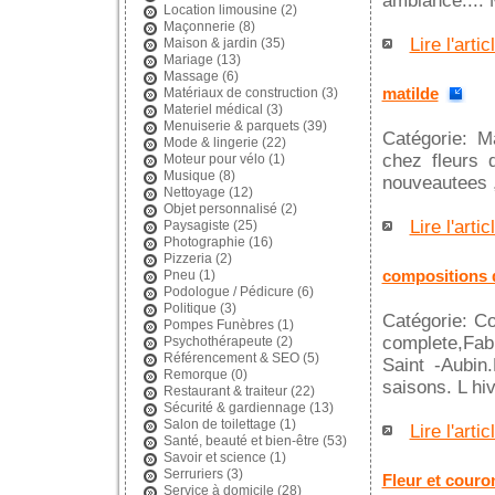
ambiance.... 
Location limousine
(2)
Maçonnerie
(8)
Lire l'artic
Maison & jardin
(35)
Mariage
(13)
Massage
(6)
matilde
Matériaux de construction
(3)
Materiel médical
(3)
Menuiserie & parquets
(39)
Catégorie: M
Mode & lingerie
(22)
chez fleurs 
Moteur pour vélo
(1)
Musique
(8)
nouveautees ,
Nettoyage
(12)
Objet personnalisé
(2)
Lire l'artic
Paysagiste
(25)
Photographie
(16)
Pizzeria
(2)
compositions d
Pneu
(1)
Podologue / Pédicure
(6)
Politique
(3)
Catégorie: Co
Pompes Funèbres
(1)
complete,Fabi
Psychothérapeute
(2)
Référencement & SEO
(5)
Saint -Aubin
Remorque
(0)
saisons. L hive
Restaurant & traiteur
(22)
Sécurité & gardiennage
(13)
Salon de toilettage
(1)
Lire l'artic
Santé, beauté et bien-être
(53)
Savoir et science
(1)
Serruriers
(3)
Fleur et couro
Service à domicile
(28)