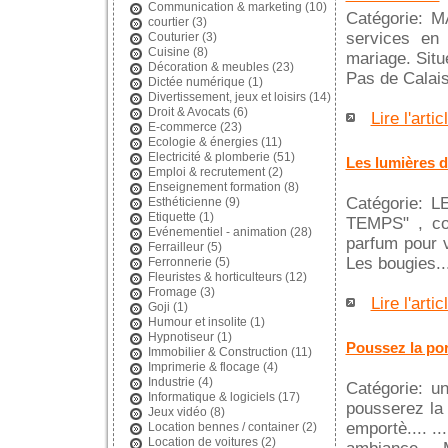
Communication & marketing
(10)
Catégorie: M
courtier
(3)
services en 
Couturier
(3)
Cuisine
(8)
mariage. Situ
Décoration & meubles
(23)
Pas de Calais
Dictée numérique
(1)
Divertissement, jeux et loisirs
(14)
Droit & Avocats
(6)
Lire l'artic
E-commerce
(23)
Ecologie & énergies
(11)
Electricité & plomberie
(51)
Les lumières 
Emploi & recrutement
(2)
Enseignement formation
(8)
Catégorie: 
Esthéticienne
(9)
Etiquette
(1)
TEMPS" , col
Evénementiel - animation
(28)
parfum pour vo
Ferrailleur
(5)
Les bougies..
Ferronnerie
(5)
Fleuristes & horticulteurs
(12)
Fromage
(3)
Lire l'artic
Goji
(1)
Humour et insolite
(1)
Hypnotiseur
(1)
Poussez la por
Immobilier & Construction
(11)
Imprimerie & flocage
(4)
Industrie
(4)
Catégorie: u
Informatique & logiciels
(17)
pousserez la 
Jeux vidéo
(8)
emportè.... .
Location bennes / container
(2)
Location de voitures
(2)