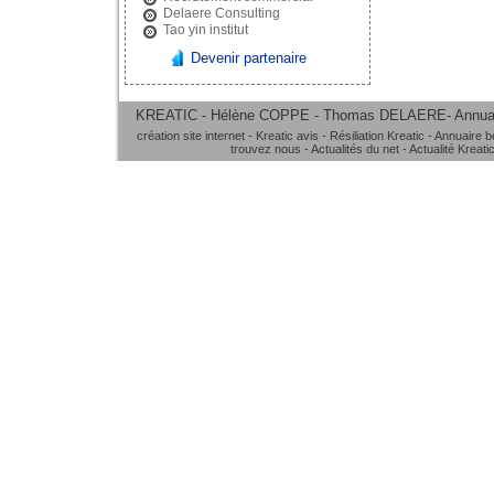
Delaere Consulting
Tao yin institut
Devenir partenaire
KREATIC - Hélène COPPE - Thomas DELAERE-
Annua
création site internet
-
Kreatic avis
-
Résiliation Kreatic
-
Annuaire b
trouvez nous
-
Actualités du net
-
Actualité Kreati