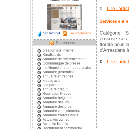
Lire l'artic
Services entre
Catégorie: S
Site Internet
Flux d'actualités
propose ses 
Partenaires
florale pour 
d'Arrasdans le
création site internet
Kreatic avis
Annuaire de référencement
Lire l'artic
Communiqué de presse
meillieursliens-annuaire-gratuit
Annuaire généraliste
annuaire entreprise
kreatic avis
compare-le-net
annuaire gratuit
Résiliation Kreatic
Annuaire belgique
Annuaire des PME
Annuaire des pros
Annuaire vous cherchez
Annuaire trouvez nous
Actualités du net
Actualité Kreatic
Recrutement commercial