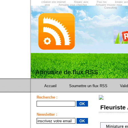
création site internet
Kreatic avis
Flux rss
kreatic avi
pros
Annuaire vous cherchez
Annuaire trouvez nous
Consulting
C
Annuaire de flux RSS
Accueil
Soumettre un flux RSS
Vali
Recherche :
Fleuriste
Newsletter :