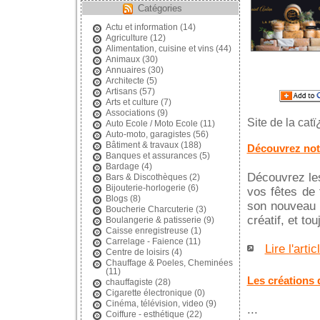
Catégories
Actu et information
(14)
Agriculture
(12)
Alimentation, cuisine et vins
(44)
Animaux
(30)
Annuaires
(30)
Architecte
(5)
Artisans
(57)
Arts et culture
(7)
Associations
(9)
Site de la cat
Auto Ecole / Moto Ecole
(11)
Auto-moto, garagistes
(56)
Bâtiment & travaux
(188)
Découvrez notr
Banques et assurances
(5)
Bardage
(4)
Découvrez les
Bars & Discothèques
(2)
Bijouterie-horlogerie
(6)
vos fêtes de
Blogs
(8)
son nouveau 
Boucherie Charcuterie
(3)
créatif, et to
Boulangerie & patisserie
(9)
Caisse enregistreuse
(1)
Carrelage - Faience
(11)
Lire l'artic
Centre de loisirs
(4)
Chauffage & Poeles, Cheminées
(11)
Les créations 
chauffagiste
(28)
Cigarette électronique
(0)
Cinéma, télévision, video
(9)
...
Coiffure - esthétique
(22)