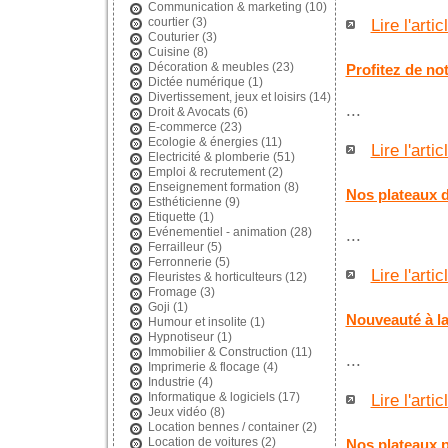
Communication & marketing
(10)
courtier
(3)
Lire l'artic
Couturier
(3)
Cuisine
(8)
Décoration & meubles
(23)
Profitez de not
Dictée numérique
(1)
Divertissement, jeux et loisirs
(14)
...
Droit & Avocats
(6)
E-commerce
(23)
Ecologie & énergies
(11)
Lire l'artic
Electricité & plomberie
(51)
Emploi & recrutement
(2)
Enseignement formation
(8)
Nos plateaux 
Esthéticienne
(9)
Etiquette
(1)
Evénementiel - animation
(28)
...
Ferrailleur
(5)
Ferronnerie
(5)
Lire l'artic
Fleuristes & horticulteurs
(12)
Fromage
(3)
Goji
(1)
Nouveauté à l
Humour et insolite
(1)
Hypnotiseur
(1)
Immobilier & Construction
(11)
...
Imprimerie & flocage
(4)
Industrie
(4)
Informatique & logiciels
(17)
Lire l'artic
Jeux vidéo
(8)
Location bennes / container
(2)
Location de voitures
(2)
Nos plateaux p