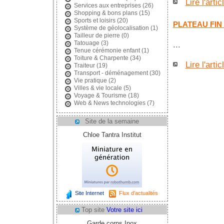
Lire l'artic
Services aux entreprises
(26)
Shopping & bons plans
(15)
Sports et loisirs
(20)
PLATEAU FIN
Système de géolocalisation
(1)
Tailleur de pierre
(0)
Tatouage
(3)
...
Tenue cérémonie enfant
(1)
Toiture & Charpente
(34)
Lire l'artic
Traiteur
(19)
Transport - déménagement
(30)
Vie pratique
(2)
Villes & vie locale
(5)
Voyage & Tourisme
(18)
Web & News technologies
(7)
Site de la semaine
Chloe Tantra Institut
Site Internet
Flux d'actualités
Top site
Votre site ici
Garde corps Inox