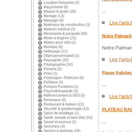
Location limousine
(2)
Maçonnerie
(8)
...
Maison & jardin
(35)
Mariage
(13)
Massage
(6)
Lire l'artic
Matériaux de construction
(3)
Materiel médical
(3)
Menuiserie & parquets
(39)
Notre Palmarè
Mode & lingerie
(22)
Moteur pour vélo
(1)
Musique
(8)
Notre Palmarè
Nettoyage
(12)
Objet personnalisé
(2)
Lire l'artic
Paysagiste
(25)
Photographie
(16)
Pizzeria
(2)
Pause fraîcheu
Pneu
(1)
Podologue / Pédicure
(6)
Politique
(3)
...
Pompes Funèbres
(1)
Psychothérapeute
(2)
Référencement & SEO
(5)
Lire l'artic
Remorque
(0)
Restaurant & traiteur
(22)
Sécurité & gardiennage
(13)
PLATEAU RA
Salon de toilettage
(1)
Santé, beauté et bien-être
(53)
...
Savoir et science
(1)
Serruriers
(3)
Service à domicile
(28)