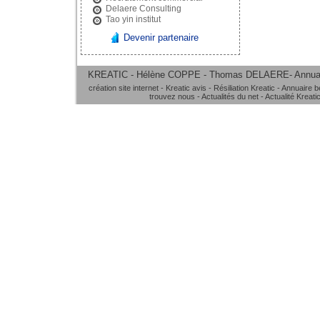
Delaere Consulting
Tao yin institut
Devenir partenaire
KREATIC - Hélène COPPE - Thomas DELAERE-
Annua
création site internet
-
Kreatic avis
-
Résiliation Kreatic
-
Annuaire b
trouvez nous
-
Actualités du net
-
Actualité Kreati