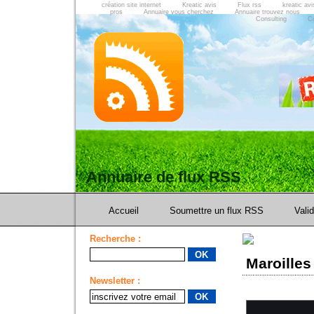
création site internet
Kreatic avis
Flux rss
kreatic avi
pros
Annuaire vous cherchez
Annuaire trouvez nous
Consulting
C
Annuaire de flux RSS
Accueil
Soumettre un flux RSS
Vali
Recherche :
Maroilles
Newsletter :