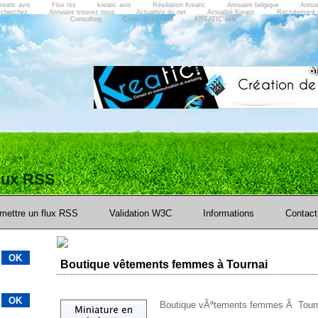
reatic avis
Flux rss
kreatic avis
Résiliation Kreatic
Annuaire belgique
Annua
 cherchez
Annuaire trouvez nous
Actualités du net
Actualité Kreatic
Recrutement 
Consulting
Commercial nord
KREATIC avis
flux RSS
mettre un flux RSS
Validation W3C
Informations
Contact
Boutique vêtements femmes à Tournai
Boutique vÃªtements femmes Ã Tour