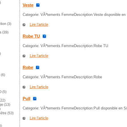
)
Veste
Categorie: VÃªtements FemmeDescription:Veste disponible en 
tion
(3)
Lire l'article
s
(39)
Robe TU
Categorie: VÃªtements FemmeDescription:Robe TU
)
Lire l'article
Robe
(6)
Categorie: VÃªtements FemmeDescription:Robe
Lire l'article
O
(5)
Pull
22)
ge
(13)
Categorie: VÃªtements FemmeDescription:Pull disponible en S
)
-être
(53)
Lire l'article
8)