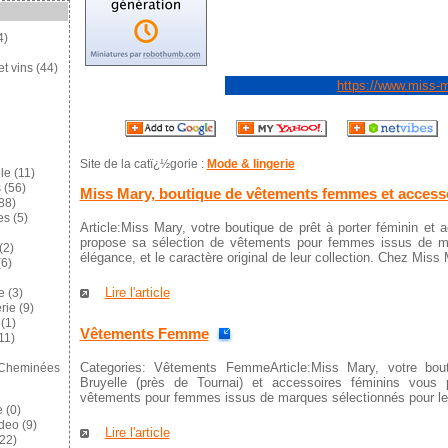
4)
et vins
(44)
https://www.miss-
Site de la catï¿½gorie :
Mode & lingerie
le
(11)
s
(56)
Miss Mary, boutique de vêtements femmes et access
88)
es
(5)
Article:Miss Mary, votre boutique de prêt à porter féminin e
propose sa sélection de vêtements pour femmes issus de ma
(2)
élégance, et le caractère original de leur collection. Chez Miss 
6)
Lire l'article
e
(3)
rie
(9)
(1)
Vêtements Femme
11)
Categories: Vêtements FemmeArticle:Miss Mary, votre bou
 Cheminées
Bruyelle (près de Tournai) et accessoires féminins vous
vêtements pour femmes issus de marques sélectionnés pour leur
e
(0)
ideo
(9)
Lire l'article
22)