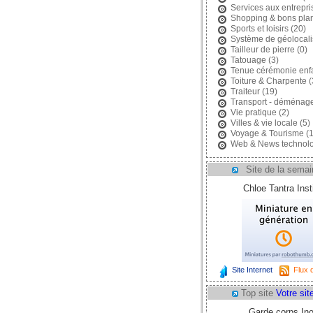
Services aux entrepri
Shopping & bons pla
Sports et loisirs
(20)
Système de géolocali
Tailleur de pierre
(0)
Tatouage
(3)
Tenue cérémonie enf
Toiture & Charpente
(
Traiteur
(19)
Transport - déménag
Vie pratique
(2)
Villes & vie locale
(5)
Voyage & Tourisme
(1
Web & News technolo
Site de la semai
Chloe Tantra Insti
Site Internet
Flux d
Top site
Votre site
Garde corps In