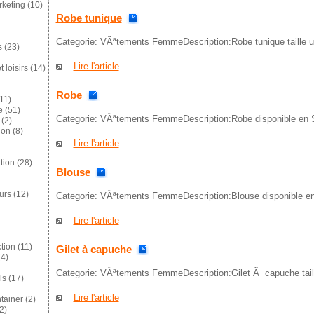
keting
(10)
Robe tunique
Categorie: VÃªtements FemmeDescription:Robe tunique taille u
s
(23)
Lire l'article
 loisirs
(14)
Robe
11)
e
(51)
Categorie: VÃªtements FemmeDescription:Robe disponible en 
(2)
ion
(8)
Lire l'article
tion
(28)
Blouse
eurs
(12)
Categorie: VÃªtements FemmeDescription:Blouse disponible en
Lire l'article
tion
(11)
Gilet à capuche
4)
Categorie: VÃªtements FemmeDescription:Gilet Ã capuche tail
ls
(17)
Lire l'article
tainer
(2)
2)