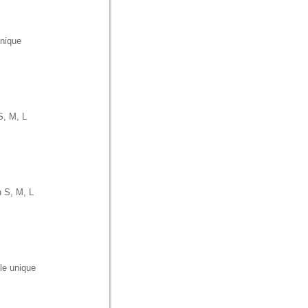
nique
S, M, L
 S, M, L
le unique