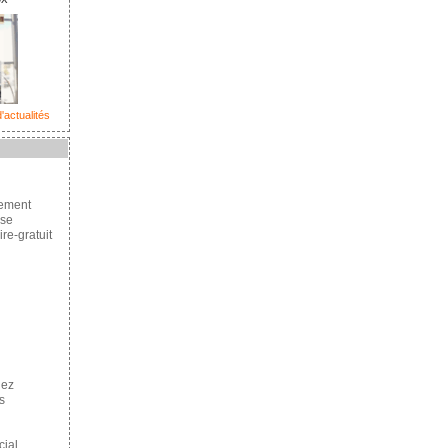
'actualités
cement
se
re-gratuit
hez
s
ial