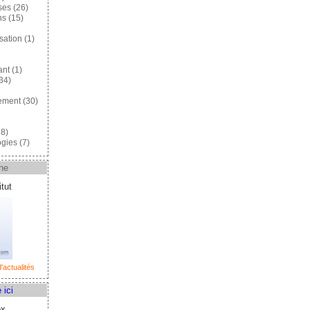
ses
(26)
ns
(15)
sation
(1)
ant
(1)
34)
ement
(30)
8)
gies
(7)
ne
tut
'actualités
 ici
ox