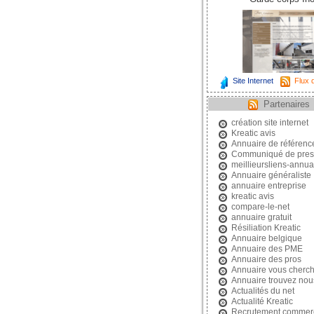
Site Internet
Flux d
Partenaires
création site internet
Kreatic avis
Annuaire de référen
Communiqué de pres
meillieursliens-annuai
Annuaire généraliste
annuaire entreprise
kreatic avis
compare-le-net
annuaire gratuit
Résiliation Kreatic
Annuaire belgique
Annuaire des PME
Annuaire des pros
Annuaire vous cherc
Annuaire trouvez nou
Actualités du net
Actualité Kreatic
Recrutement commerc