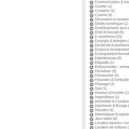
Communication & mar
courtier
(3)
Couturier
(3)
Cuisine
(8)
Décoration & meuble
Dictée numérique
(1)
Divertissement, jeux et
Droit & Avocats
(6)
E-commerce
(23)
Ecologie & énergies
(
Electricité & plomberi
Emploi & recrutement
Enseignement format
Esthéticienne
(9)
Etiquette
(1)
Evénementiel - anima
Ferrailleur
(5)
Ferronnerie
(5)
Fleuristes & horticult
Fromage
(3)
Goji
(1)
Humour et insolite
(1)
Hypnotiseur
(1)
Immobilier & Construc
Imprimerie & flocage
(
Industrie
(4)
Informatique & logicie
Jeux vidéo
(8)
Location bennes / con
Location de voitures
(