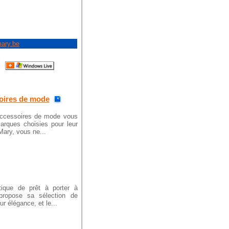
mary.be
oires de mode
t accessoires de mode vous
rques choisies pour leur
Mary, vous ne...
tique de prêt à porter à
 propose sa sélection de
 élégance, et le...