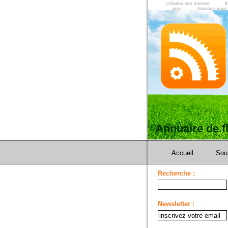
création site internet
K
pros
Annuaire vous
Annuaire de 
Accueil
Sou
Recherche :
Newsletter :