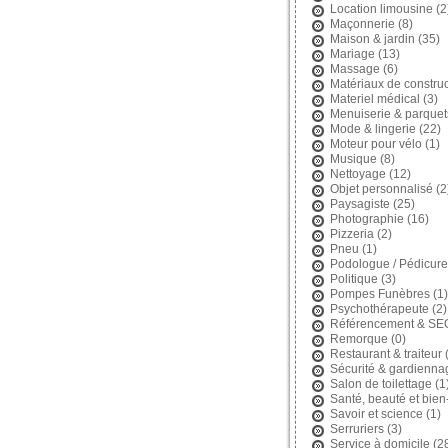
Location limousine
(2
Maçonnerie
(8)
Maison & jardin
(35)
Mariage
(13)
Massage
(6)
Matériaux de construc
Materiel médical
(3)
Menuiserie & parquet
Mode & lingerie
(22)
Moteur pour vélo
(1)
Musique
(8)
Nettoyage
(12)
Objet personnalisé
(2
Paysagiste
(25)
Photographie
(16)
Pizzeria
(2)
Pneu
(1)
Podologue / Pédicure
Politique
(3)
Pompes Funèbres
(1)
Psychothérapeute
(2)
Référencement & SE
Remorque
(0)
Restaurant & traiteur
(
Sécurité & gardienna
Salon de toilettage
(1
Santé, beauté et bien
Savoir et science
(1)
Serruriers
(3)
Service à domicile
(2