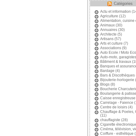
Catégories
Actu et information
(1
Agriculture
(12)
Alimentation, cuisine 
Animaux
(30)
Annuaires
(30)
Architecte
(5)
Artisans
(57)
Arts et culture
(7)
Associations
(9)
Auto Ecole / Moto Eco
Auto-moto, garagiste
Bâtiment & travaux
(1
Banques et assuranc
Bardage
(4)
Bars & Discothèques
Bijouterie-horlogerie
(
Blogs
(8)
Boucherie Charcuteri
Boulangerie & patisse
Caisse enregistreuse
Carrelage - Faience
(
Centre de loisirs
(4)
Chauffage & Poeles,
(11)
chauffagiste
(28)
Cigarette électroniqu
Cinéma, télévision, v
Coiffure - esthétique
(