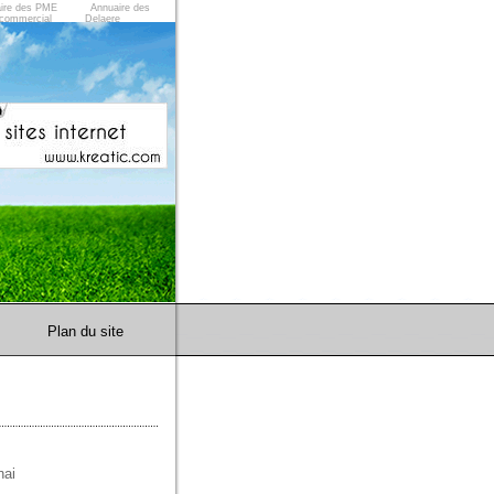
ire des PME
Annuaire des
commercial
Delaere
Plan du site
nai