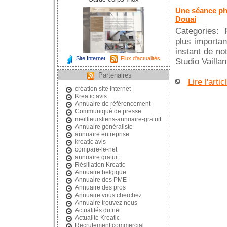
Une séance pho
Douai
Categories: F
plus importan
instant de no
Site Internet
Flux d'actualités
Studio Vailla
Partenaires
Lire l'artic
création site internet
Kreatic avis
Annuaire de référencement
Communiqué de presse
meillieursliens-annuaire-gratuit
Annuaire généraliste
annuaire entreprise
kreatic avis
compare-le-net
annuaire gratuit
Résiliation Kreatic
Annuaire belgique
Annuaire des PME
Annuaire des pros
Annuaire vous cherchez
Annuaire trouvez nous
Actualités du net
Actualité Kreatic
Recrutement commercial