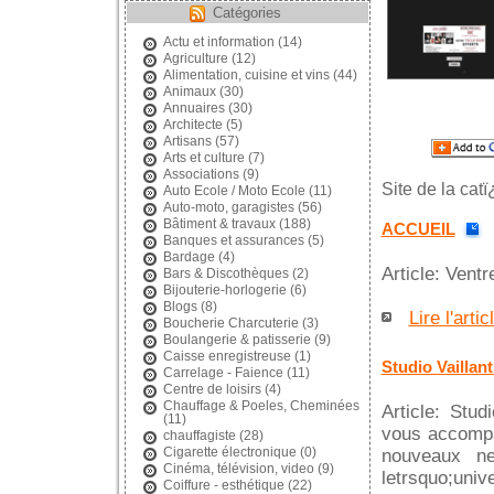
Catégories
Actu et information
(14)
Agriculture
(12)
Alimentation, cuisine et vins
(44)
Animaux
(30)
Annuaires
(30)
Architecte
(5)
Artisans
(57)
Arts et culture
(7)
Associations
(9)
Site de la cat
Auto Ecole / Moto Ecole
(11)
Auto-moto, garagistes
(56)
Bâtiment & travaux
(188)
ACCUEIL
Banques et assurances
(5)
Bardage
(4)
Article: Vent
Bars & Discothèques
(2)
Bijouterie-horlogerie
(6)
Blogs
(8)
Lire l'artic
Boucherie Charcuterie
(3)
Boulangerie & patisserie
(9)
Caisse enregistreuse
(1)
Studio Vaillan
Carrelage - Faience
(11)
Centre de loisirs
(4)
Chauffage & Poeles, Cheminées
Article: Stud
(11)
vous accompa
chauffagiste
(28)
Cigarette électronique
(0)
nouveaux ne
Cinéma, télévision, video
(9)
letrsquo;unive
Coiffure - esthétique
(22)