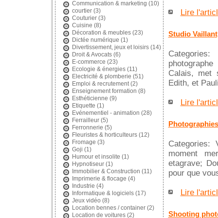
Communication & marketing
(10)
courtier
(3)
Lire l'artic
Couturier
(3)
Cuisine
(8)
Décoration & meubles
(23)
Studio Vaillant
Dictée numérique
(1)
Divertissement, jeux et loisirs
(14)
Categories: 
Droit & Avocats
(6)
E-commerce
(23)
photographe 
Ecologie & énergies
(11)
Calais, met 
Electricité & plomberie
(51)
Edith, et Paul
Emploi & recrutement
(2)
Enseignement formation
(8)
Esthéticienne
(9)
Lire l'artic
Etiquette
(1)
Evénementiel - animation
(28)
Ferrailleur
(5)
Photographies
Ferronnerie
(5)
Fleuristes & horticulteurs
(12)
Fromage
(3)
Categories: 
Goji
(1)
moment merve
Humour et insolite
(1)
etagrave; Do
Hypnotiseur
(1)
Immobilier & Construction
(11)
pour que vous
Imprimerie & flocage
(4)
Industrie
(4)
Lire l'artic
Informatique & logiciels
(17)
Jeux vidéo
(8)
Location bennes / container
(2)
Shooting phot
Location de voitures
(2)