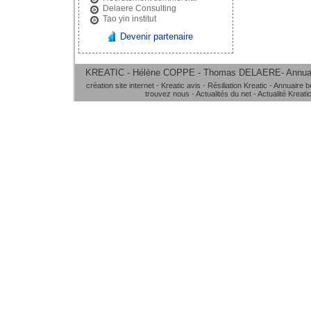
Delaere Consulting
Tao yin institut
Devenir partenaire
KREATIC - Hélène COPPE - Thomas DELAERE-
Annua
création site internet
-
Kreatic avis
-
Résiliation Kreatic
-
Annuaire b
trouvez nous
-
Actualités du net
-
Actualité Kreati