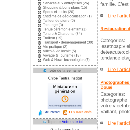
Services aux entreprises
(26)
famille. C'est
Shopping & bons plans
(15)
Sports et loisirs
(20)
Lire l'artic
Système de géolocalisation
(1)
Tailleur de pierre
(0)
Tatouage
(3)
Restauration 
Tenue cérémonie enfant
(1)
Toiture & Charpente
(34)
Traiteur
(19)
Categories:
Transport - déménagement
(30)
lesetnbsp;vi
Vie pratique
(2)
Villes & vie locale
(5)
deteacute;col
Voyage & Tourisme
(18)
tendance etag
Web & News technologies
(7)
Lire l'artic
Site de la semaine
Chloe Tantra Institut
Photographes 
Douai
Categories:
photographe 
votre vieetnb
Vaillant, pho
Site Internet
Flux d'actualités
Top site
Votre site ici
Lire l'artic
Garde corps Inox