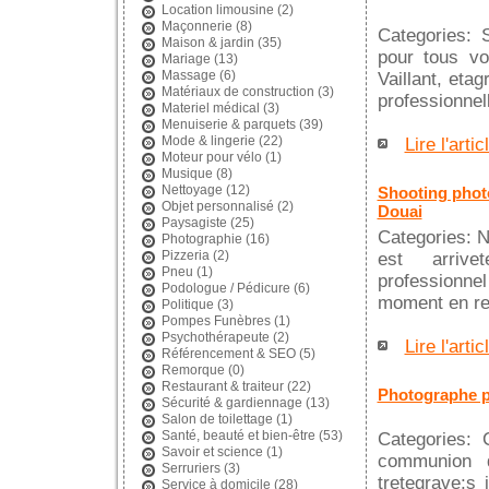
Location limousine
(2)
Maçonnerie
(8)
Categories: 
Maison & jardin
(35)
pour tous vo
Mariage
(13)
Massage
(6)
Vaillant, eta
Matériaux de construction
(3)
professionnell
Materiel médical
(3)
Menuiserie & parquets
(39)
Mode & lingerie
(22)
Lire l'artic
Moteur pour vélo
(1)
Musique
(8)
Nettoyage
(12)
Shooting photo
Objet personnalisé
(2)
Douai
Paysagiste
(25)
Categories: N
Photographie
(16)
Pizzeria
(2)
est arrivete
Pneu
(1)
professionn
Podologue / Pédicure
(6)
moment en ret
Politique
(3)
Pompes Funèbres
(1)
Psychothérapeute
(2)
Lire l'artic
Référencement & SEO
(5)
Remorque
(0)
Restaurant & traiteur
(22)
Photographe p
Sécurité & gardiennage
(13)
Salon de toilettage
(1)
Santé, beauté et bien-être
(53)
Categories: 
Savoir et science
(1)
communion d
Serruriers
(3)
tretegrave;s 
Service à domicile
(28)