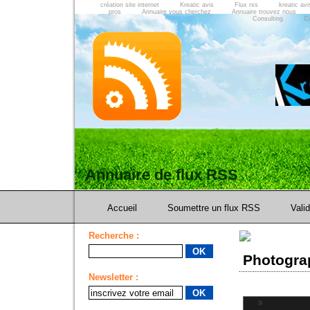
création site internet
Kreatic avis
Flux rss
kreatic avi
pros
Annuaire vous cherchez
Annuaire trouvez nous
Consulting
C
Annuaire de flux RSS
Accueil
Soumettre un flux RSS
Vali
Recherche :
Photogra
Newsletter :