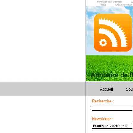
création site internet
K
pros
Annuaire vous
Annuaire de 
Accueil
Sou
Recherche :
Newsletter :