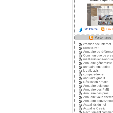
Site Internet
Flux d
Partenaires
création site internet
Kreatic avis
Annuaire de référen
Communiqué de pres
meillieursliens-annuai
Annuaire généraliste
annuaire entreprise
kreatic avis
compare-le-net
annuaire gratuit
Résiliation Kreatic
Annuaire belgique
Annuaire des PME
Annuaire des pros
Annuaire vous cherc
Annuaire trouvez nou
Actualités du net
Actualité Kreatic
Recrutement commerc