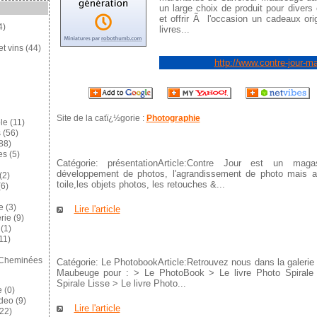
un large choix de produit pour diver
et offrir Ã l'occasion un cadeaux or
4)
livres...
et vins
(44)
http://www.contre-jour-
Site de la catï¿½gorie :
Photographie
le
(11)
s
(56)
88)
es
(5)
Catégorie: présentationArticle:Contre Jour est un mag
développement de photos, l'agrandissement de photo mais a
(2)
toile,les objets photos, les retouches &...
6)
e
(3)
Lire l'article
rie
(9)
(1)
11)
 Cheminées
Catégorie: Le PhotobookArticle:Retrouvez nous dans la galeri
Maubeuge pour : > Le PhotoBook > Le livre Photo Spirale 
Spirale Lisse > Le livre Photo...
e
(0)
ideo
(9)
Lire l'article
22)