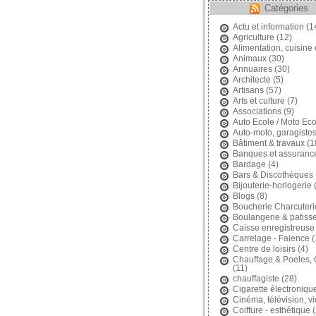
Catégories
Actu et information
(1
Agriculture
(12)
Alimentation, cuisine 
Animaux
(30)
Annuaires
(30)
Architecte
(5)
Artisans
(57)
Arts et culture
(7)
Associations
(9)
Auto Ecole / Moto Eco
Auto-moto, garagiste
Bâtiment & travaux
(1
Banques et assuranc
Bardage
(4)
Bars & Discothèques
Bijouterie-horlogerie
(
Blogs
(8)
Boucherie Charcuteri
Boulangerie & patisse
Caisse enregistreuse
Carrelage - Faience
(
Centre de loisirs
(4)
Chauffage & Poeles,
(11)
chauffagiste
(28)
Cigarette électroniqu
Cinéma, télévision, v
Coiffure - esthétique
(