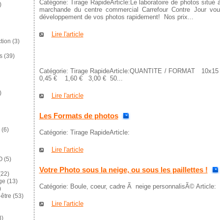
Catégorie: Tirage RapideArticle:Le laboratoire de photos situé
)
marchande du centre commercial Carrefour Contre Jour vous
développement de vos photos rapidement! Nos prix...
Lire l'article
tion
(3)
s
(39)
Catégorie: Tirage RapideArticle:QUANTITE / FORMAT 10
0,45 € 1,60 € 3,00 € 50...
)
Lire l'article
Les Formats de photos
(6)
Catégorie: Tirage RapideArticle:
Lire l'article
O
(5)
Votre Photo sous la neige, ou sous les paillettes !
22)
ge
(13)
Catégorie: Boule, coeur, cadre Ã neige personnalisÃ© Article:
)
-être
(53)
Lire l'article
8)