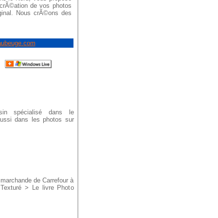
s crÃ©ation de vos photos
iginal. Nous crÃ©ons des
maubeuge.com
asin spécialisé dans le
ussi dans les photos sur
e marchande de Carrefour à
Texturé > Le livre Photo