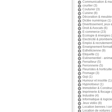
Communication & mar
courtier
(3)
Couturier
(3)
Cuisine
(8)
Décoration & meuble
Dictée numérique
(1)
Divertissement, jeux et
Droit & Avocats
(6)
E-commerce
(23)
Ecologie & énergies
(
Electricité & plomberi
Emploi & recrutement
Enseignement format
Esthéticienne
(9)
Etiquette
(1)
Evénementiel - anima
Ferrailleur
(5)
Ferronnerie
(5)
Fleuristes & horticult
Fromage
(3)
Goji
(1)
Humour et insolite
(1)
Hypnotiseur
(1)
Immobilier & Construc
Imprimerie & flocage
(
Industrie
(4)
Informatique & logicie
Jeux vidéo
(8)
Location bennes / con
Location de voitures
(