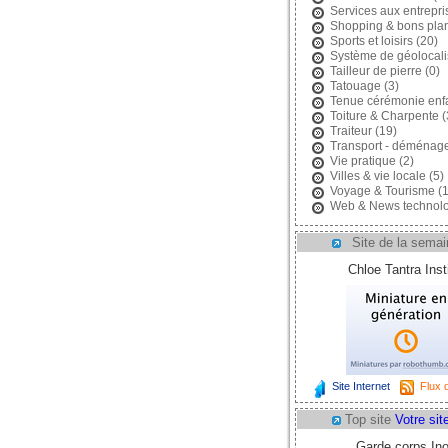
Services aux entrepri
Shopping & bons pla
Sports et loisirs
(20)
Système de géolocali
Tailleur de pierre
(0)
Tatouage
(3)
Tenue cérémonie enf
Toiture & Charpente
(
Traiteur
(19)
Transport - déménag
Vie pratique
(2)
Villes & vie locale
(5)
Voyage & Tourisme
(1
Web & News technolo
Site de la semai
Chloe Tantra Insti
Site Internet
Flux d
Top site
Votre site
Garde corps In