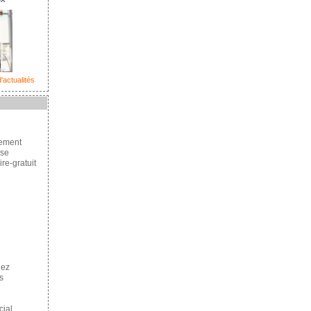
'actualités
cement
se
re-gratuit
hez
s
ial