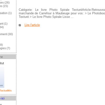
ses
(26)
ns
(15)
Catégorie: Le livre Photo Spirale TexturéArticle:Retrou
marchande de Carrefour à Maubeuge pour vos: > Le Photobook
sation
(1)
Texturé > Le livre Photo Spirale Lisse ...
ant
(1)
Lire l'article
34)
ement
(30)
8)
gies
(7)
ne
tut
'actualités
 ici
ox