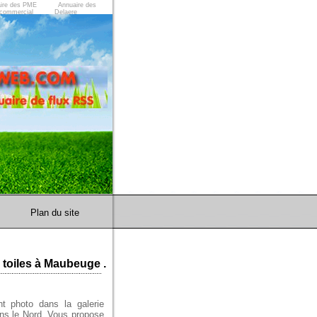
ire des PME
Annuaire des
commercial
Delaere
Plan du site
 toiles à Maubeuge .
t photo dans la galerie
s le Nord, Vous propose