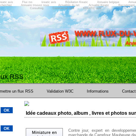
reatic avis
Flux rss
kreatic avis
Résiliation Kreatic
Annuaire belgique
Annua
 cherchez
Annuaire trouvez nous
Actualités du net
Actualité Kreatic
Recrutement 
Consulting
Commercial nord
KREATIC avis
flux RSS
mettre un flux RSS
Validation W3C
Informations
Contact
Idée cadeaux photo, album , livres et photos sur
Contre jour, expert en developpemen
marchande de Carrefour Maubeuge dan