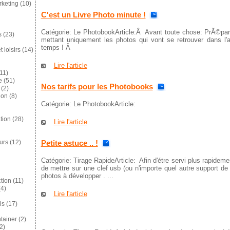
keting
(10)
C'est un Livre Photo minute !
Catégorie: Le PhotobookArticle:Â Avant toute chose: PrÃ©par
s
(23)
mettant uniquement les photos qui vont se retrouver dans l'
temps ! Â
 loisirs
(14)
Lire l'article
11)
e
(51)
Nos tarifs pour les Photobooks
(2)
ion
(8)
Catégorie: Le PhotobookArticle:
tion
(28)
Lire l'article
Petite astuce .. !
eurs
(12)
Catégorie: Tirage RapideArticle: Afin d'étre servi plus rapidem
de mettre sur une clef usb (ou n'importe quel autre support d
photos à développer . ...
tion
(11)
4)
Lire l'article
ls
(17)
tainer
(2)
2)