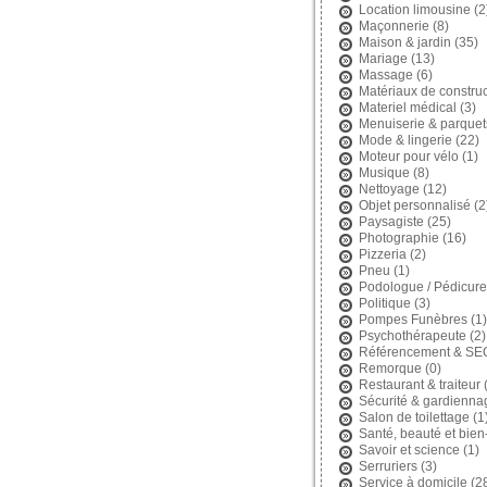
Location limousine
(2
Maçonnerie
(8)
Maison & jardin
(35)
Mariage
(13)
Massage
(6)
Matériaux de construc
Materiel médical
(3)
Menuiserie & parquet
Mode & lingerie
(22)
Moteur pour vélo
(1)
Musique
(8)
Nettoyage
(12)
Objet personnalisé
(2
Paysagiste
(25)
Photographie
(16)
Pizzeria
(2)
Pneu
(1)
Podologue / Pédicure
Politique
(3)
Pompes Funèbres
(1)
Psychothérapeute
(2)
Référencement & SE
Remorque
(0)
Restaurant & traiteur
(
Sécurité & gardienna
Salon de toilettage
(1
Santé, beauté et bien
Savoir et science
(1)
Serruriers
(3)
Service à domicile
(2